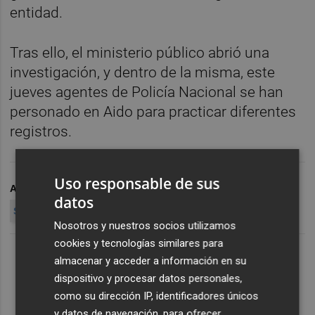
entidad.
Tras ello, el ministerio público abrió una
investigación, y dentro de la misma, este
jueves agentes de Policía Nacional se han
personado en Aido para practicar diferentes
registros.
Uso responsable de sus
ARCHIVADO EN
POLICÍA
AIDO
REGISTRO
CORRUPCION
datos
SUBVENCIONES
Nosotros y nuestros socios utilizamos
cookies y tecnologías similares para
almacenar y acceder a información en su
dispositivo y procesar datos personales,
como su dirección IP, identificadores únicos
y datos de navegación, para ofrecer