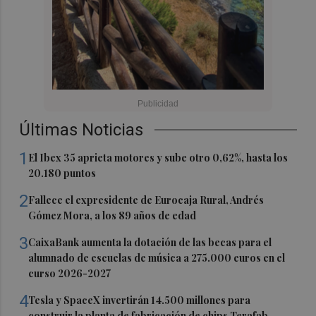
Últimas Noticias
1
El Ibex 35 aprieta motores y sube otro 0,62%, hasta los
20.180 puntos
2
Fallece el expresidente de Eurocaja Rural, Andrés
Gómez Mora, a los 89 años de edad
3
CaixaBank aumenta la dotación de las becas para el
alumnado de escuelas de música a 275.000 euros en el
curso 2026-2027
4
Tesla y SpaceX invertirán 14.500 millones para
construir la planta de fabricación de chips Terafab