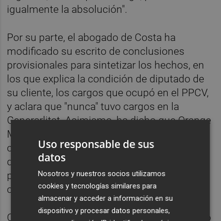
igualmente la absolución".
Por su parte, el abogado de Costa ha
modificado su escrito de conclusiones
provisionales para sintetizar los hechos, en
los que explica la condición de diputado de
su cliente, los cargos que ocupó en el PPCV,
y aclara que "nunca" tuvo cargos en la
Generarlitat. Asimismo, ha dicho que Orange
Market trabajó para el PP, y que la relación
Uso responsable de sus
con esta mercantil y con Álvaro Pérez se
datos
debió al cargo que Costa ocupaba en el
Nosotros y nuestros socios utilizamos
partido, en una relación de proveedor y
cookies y tecnologías similares para
cliente.
almacenar y acceder a información en su
dispositivo y procesar datos personales,
Casanaueva ha agregado que Costa se pagó