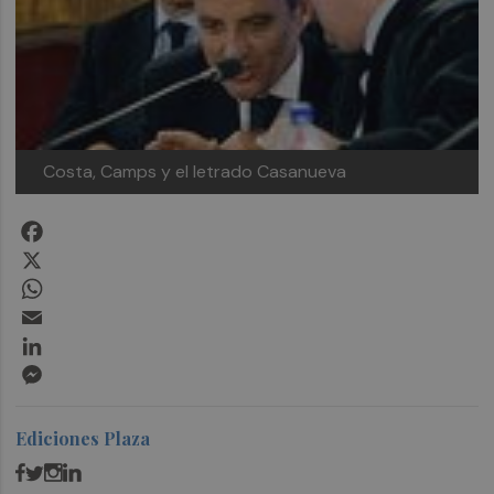
Costa, Camps y el letrado Casanueva
Facebook
X
WhatsApp
Email
LinkedIn
Messenger
Ediciones Plaza