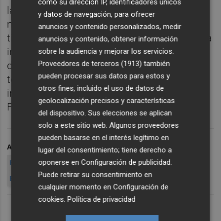
como su dirección IP, identificadores únicos
las prendas que encargó en Milano, y ha
y datos de navegación, para ofrecer
matizado que éste "nunca" compró ningún
anuncios y contenido personalizados, medir
tipo de traje en Forever Young. Asimismo, ha
anuncios y contenido, obtener información
insistido en que su representado, como
sobre la audiencia y mejorar los servicios.
Proveedores de terceros (1913)
también
diputado, "nunca estuvo en condiciones de
pueden procesar sus datos para estos y
tomar decisiones con las que favorecer los
otros fines, incluido el uso de datos de
intereses de Orange ni de Pérez ni de
geolocalización precisos y características
Francisco Correa o Pablo Crespo".
del dispositivo. Sus elecciones se aplican
solo a este sitio web. Algunos proveedores
pueden basarse en el interés legítimo en
ARCHIVADO EN
GÜRTEL
TRAJES
MILANO
lugar del consentimiento; tiene derecho a
oponerse en
Configuración de publicidad
.
FOREVER YOUNG
CLIMENT
CAMPS
COSTA
BIGOTES
Puede retirar su consentimiento en
EMARSA
MONFORTE
BRUGAL
CAS
cualquier momento en
Configuración de
cookies
.
Política de privacidad