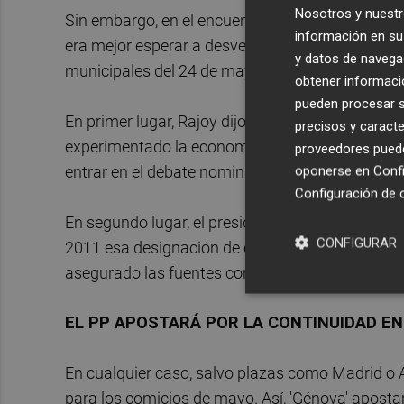
Nosotros y nuestr
Sin embargo, en el encuentro de Toledo el jefe d
información en su 
era mejor esperar a desvelar los nombres de los
y datos de navega
municipales del 24 de mayo.
obtener informació
pueden procesar su
En primer lugar, Rajoy dijo que prefería dedicar
precisos y caracte
experimentado la economía española, como ref
proveedores pueden
entrar en el debate nominalista de las personas.
oponerse en
Confi
Configuración de 
En segundo lugar, el presidente del Gobierno ti
CONFIGURAR
2011 esa designación de candidatos del PP se r
asegurado las fuentes consultadas.
EL PP APOSTARÁ POR LA CONTINUIDAD EN
En cualquier caso, salvo plazas como Madrid o A
para los comicios de mayo. Así, 'Génova' apostar