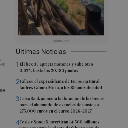
Últimas Noticias
0
1
El Ibex 35 aprieta motores y sube otro
9:51
0,62%, hasta los 20.180 puntos
2
Fallece el expresidente de Eurocaja Rural,
Andrés Gómez Mora, a los 89 años de edad
rse
3
CaixaBank aumenta la dotación de las becas
para el alumnado de escuelas de música a
275.000 euros en el curso 2026-2027
4
Tesla y SpaceX invertirán 14.500 millones