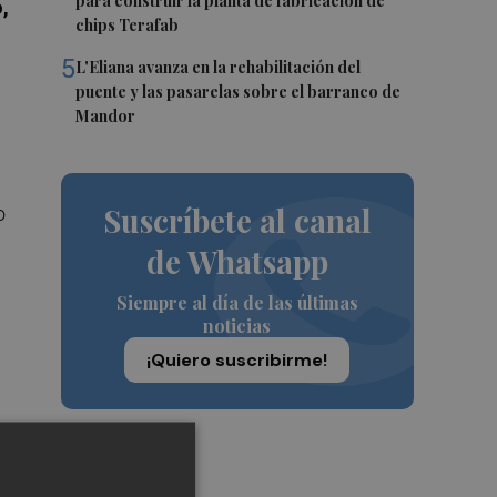
para construir la planta de fabricación de
,
chips Terafab
5
L'Eliana avanza en la rehabilitación del
puente y las pasarelas sobre el barranco de
Mandor
Suscríbete al canal
o
de Whatsapp
Siempre al día de las últimas
noticias
¡Quiero suscribirme!