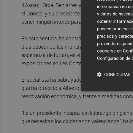
d'Asnar, l'Orxa, Beniarrés y Llombai dentro de la
información en su 
el Consell y su presidente "están fuera de la re
y datos de navega
obtener informació
tienen ningún interés para los ciudadanos".
pueden procesar su
precisos y caracte
En este sentido, ha considerado "intolerable" que
proveedores pueden
días buscando las maneras apropiadas para qu
oponerse en
Confi
esperanza de futuro, esté jugando a cosas abs
Configuración de 
exposiciones en Les Corts".
CONFIGURAR
El socialista ha subrayado la necesidad de cam
que ha ofrecido a Alberto Fabra "por activa y po
reactivación económica, y frente a medidas conc
"Es un presidente incapaz sin liderazgo dirigiendo
que necesitan los ciudadanos valencianos", ha in