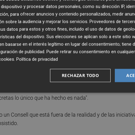
 campaña 'Tu pueblo no se toca', en los que ha criticado qu
dispositivo y procesar datos personales, como su dirección IP, iden
alidad en este momento" y "se centran en asuntos que no
ción, para ofrecer anuncios y contenido personalizados, medir anun
n sobre la audiencia y mejorar los servicios.
Proveedores de tercer
s datos para estos y otros fines, incluido el uso de datos de geolo
rísticas del dispositivo. Sus elecciones se aplican solo a este sitio
 el Ejecutivo valenciano, "que tendría que estar todos los
 basarse en el interés legítimo en lugar del consentimiento; tiene 
e los más de 700.000 parados valencianos tengan una
guración de publicidad
. Puede retirar su consentimiento en cualqu
urdas como la Fórmula 1 o a cuestiones pasadas como
cookies
.
Política de privacidad
RECHAZAR TODO
ACE
biar un modelo productivo "que ha fracasado" y ha record
r pasiva un acuerdo por el empleo, un acuerdo para la
retas lo único que ha hecho es nada".
 un Consell que está fuera de la realidad y de las iniciati
sistido.