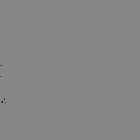
o
e
s",