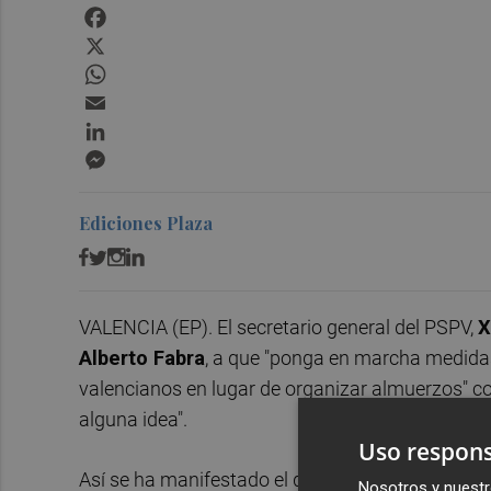
Facebook
X
WhatsApp
Email
LinkedIn
Messenger
Ediciones Plaza
VALENCIA (EP). El secretario general del PSPV,
X
Alberto Fabra
, a que "ponga en marcha medidas
valencianos en lugar de organizar almuerzos" con
alguna idea".
Uso respons
Así se ha manifestado el dirigente socialista, qu
Nosotros y nuestr