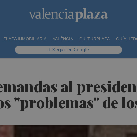
PLAZA INMOBILIARIA
VALÈNCIA
CULTURPLAZA
GUÍA HED
+ Seguir en Google
demandas al preside
los "problemas" de l