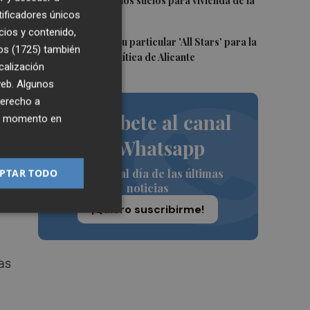
casi 12 millones los suelos para vivienda de la
e
tificadores únicos
Generalitat
cios y contenido,
5
El PSPV ultima su particular 'All Stars' para la
os (1725)
también
Conferencia Política de Alicante
calización
 web. Algunos
derecho a
Suscríbete al canal
ier momento en
de Whatsapp
Siempre al día de las últimas
PTAR TODO
ado
noticias
¡Quiero suscribirme!
vas