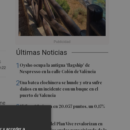
Últimas Noticias
6
1
Oysho ocupa la antigua 'flagship' de
0:22
Nespresso en la calle Colón de València
2
Una batea clochinera se hunde y otra sufre
daños en un incidente con un buque en el
puerto de Valencia
ene
3
El Ibex 35 cierra en 20.057 puntos, un 0,17%
más
4
Los concursos del Plan Vive revalorizan en
ia
r y acceder a