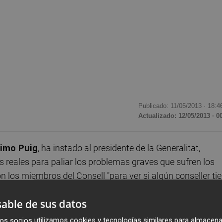
Publicado: 11/05/2013 ·
18:4
Actualizado: 12/05/2013 · 0
imo Puig
, ha instado al presidente de la Generalitat,
 reales para paliar los problemas graves que sufren los
 los miembros del Consell "para ver si algún conseller ti
able de sus datos
e este sábado ha participado en diversos actos en l'Alquer
os socios utilizamos cookies y tecnologías similares para almacena