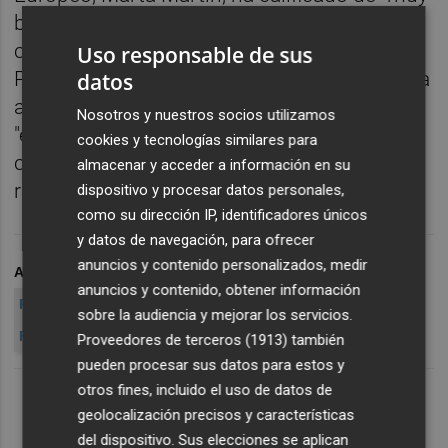
buenos" los resultados y ha agradecido la
confianza de los votantes en la formación.
Uso responsable de sus
Por su parte, el candidato Ramiro Solanes ha
datos
apuntado que esta noche electoral supone
Nosotros y nuestros socios utilizamos
"el principio del fin del bipartidismo. La
cookies y tecnologías similares para
ciudadanía ha dejado patente que ya no les
almacenar y acceder a información en su
representa".
dispositivo y procesar datos personales,
como su dirección IP, identificadores únicos
y datos de navegación, para ofrecer
anuncios y contenido personalizados, medir
ARCHIVADO EN
ELECCIONES EUROPEAS
EUROPEAS
PP
anuncios y contenido, obtener información
PPCV
PSOE
PSPV
RAJOY
RUBALCABA
CAÑETE
sobre la audiencia y mejorar los servicios.
FABRA
PUIG
UPYD
AL
Proveedores de terceros (1913)
también
pueden procesar sus datos para estos y
otros fines, incluido el uso de datos de
geolocalización precisos y características
del dispositivo. Sus elecciones se aplican