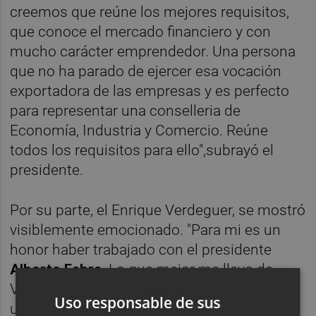
creemos que reúne los mejores requisitos,
que conoce el mercado financiero y con
mucho carácter emprendedor. Una persona
que no ha parado de ejercer esa vocación
exportadora de las empresas y es perfecto
para representar una conselleria de
Economía, Industria y Comercio. Reúne
todos los requisitos para ello",subrayó el
presidente.
Por su parte, el Enrique Verdeguer, se mostró
visiblemente emocionado. "Para mi es un
honor haber trabajado con el presidente
Alberto Fabra
. Lo que mejor me llevo de
Valencia es la gente. Yo me voy después de
Uso responsable de sus
una experiencia relativamente breve pero