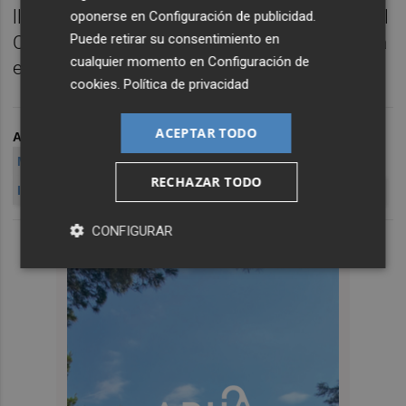
llevo diez minutos de presidente Adif, pero el
oponerse en
Configuración de publicidad
.
Puede retirar su consentimiento en
Corredor será una apuesta para España para
cualquier momento en
Configuración de
el desarrollo económico y social de España".
cookies
.
Política de privacidad
ACEPTAR TODO
ARCHIVADO EN
MÁXIMO BUCH NUEVO CONSELLER ECONOMÍA
RECHAZAR TODO
INDUSTRIA
VERDEGUER CONASELLER PRESIDNETE ADIF
CONFIGURAR