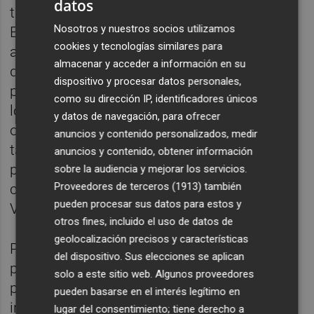
datos
tremendamente intensa y apasionante.
Nosotros y nuestros socios utilizamos
Espero haber contribuido con mi granito de
cookies y tecnologías similares para
arena y la sensación agridulce porque
almacenar y acceder a información en su
quedan muchas cosas por hacer todavía
dispositivo y procesar datos personales,
pero confío que el presidente y mi relevo
como su dirección IP, identificadores únicos
lograrán sacar los retos adelantos. Esta
y datos de navegación, para ofrecer
oportunidad para mí es muy interesante y
anuncios y contenido personalizados, medir
también me siento muy honrado. Desde la
anuncios y contenido, obtener información
presidencia de Adif trataré de hacer mi
sobre la audiencia y mejorar los servicios.
Proveedores de terceros (1913)
también
contribución también a esta tierra", declaró
pueden procesar sus datos para estos y
Verdeguer.
otros fines, incluido el uso de datos de
geolocalización precisos y características
Preguntado por las infraestructuras
del dispositivo. Sus elecciones se aplican
proyectadas en la Comunitat, el nuevo
solo a este sitio web. Algunos proveedores
presidente del ente gestor de
pueden basarse en el interés legítimo en
infraestructuras ferroviarias aseguró: "Solo
lugar del consentimiento; tiene derecho a