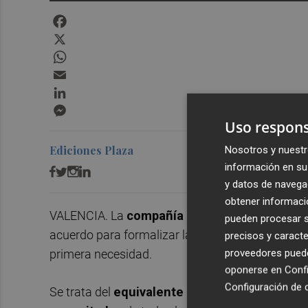
Facebook
X
WhatsApp
Email
LinkedIn
Messenger
Uso respons
Ediciones Plaza
Nosotros y nuestr
información en su 
y datos de navega
obtener informació
VALENCIA. La
compañía de supermercados
M
pueden procesar su
acuerdo para formalizar la relación de colaborac
precisos y caracte
proveedores pueden
primera necesidad.
oponerse en
Confi
Configuración de 
Se trata del
equivalente a 700 carros de com