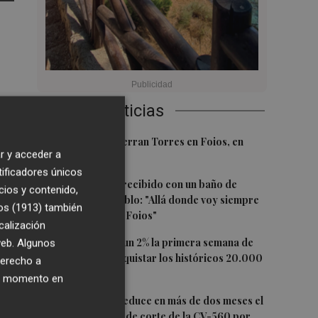
Últimas Noticias
1
El homenaje a Ferran Torres en Foios, en
r y acceder a
imágenes
5
tificadores únicos
7:55
2
Ferran Torres, recibido con un baño de
cios y contenido,
masas en su pueblo: "Allá donde voy siempre
os (1913)
también
digo que soy de Foios"
un
calización
3
El Ibex 35 sube un 2% la primera semana de
 web. Algunos
agosto tras conquistar los históricos 20.000
derecho a
puntos
ier momento en
4
La Diputación reduce en más de dos meses el
tiempo previsto de corte de la CV-560 por