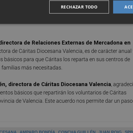
vincia de Valencia, a través de Cáritas Parroquiales e
RECHAZAR TODO
ACE
directora de Relaciones Externas de Mercadona en
ectora de Cáritas Diocesana Valencia, es de carácter anual
s básicos para que Cáritas los reparta en sus centros de
as familias más necesitadas.
én, directora de Cáritas Diocesana Valencia
, agradec
ntos básicos que repartirán los voluntarios de Cáritas
rovincia de Valencia. Este acuerdo nos permite dar un paso
OCESANA
AMPARO BONDÍA
CONCHA GUILLÉN
JUAN ROIG
SPB