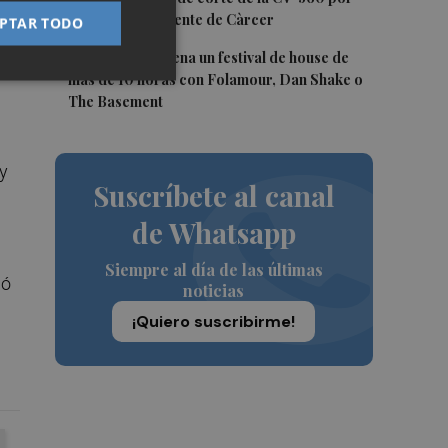
las obras del puente de Càrcer
PTAR TODO
5
Roig Arena estrena un festival de house de
más de 10 horas con Folamour, Dan Shake o
The Basement
 y
Suscríbete al canal
de Whatsapp
Siempre al día de las últimas
ió
noticias
¡Quiero suscribirme!