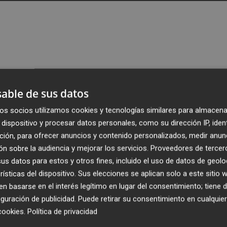
able de sus datos
os socios utilizamos cookies y tecnologías similares para almacena
Publicado: 28/12/2012 ·
17:3
dispositivo y procesar datos personales, como su dirección IP, iden
Actualizado: 28/12/2012 · 1
ción, para ofrecer anuncios y contenido personalizados, medir anun
n sobre la audiencia y mejorar los servicios.
Proveedores de tercer
ercadona y Cáritas Diocesana Valencia
han firmado 
s datos para estos y otros fines, incluido el uso de datos de geolo
ión con el objetivo de donar 42.000 kilos de alimentos de
rísticas del dispositivo. Sus elecciones se aplican solo a este sitio
 basarse en el interés legítimo en lugar del consentimiento; tiene 
guración de publicidad
. Puede retirar su consentimiento en cualqu
cookies
.
Política de privacidad
ida para que se repartan entre las familias más