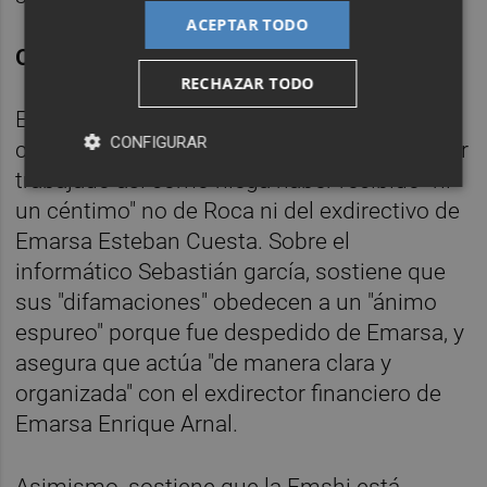
ACEPTAR TODO
OTROS IMPUTADOS
RECHAZAR TODO
El exgerente niega conocer a imputados
CONFIGURAR
como Jorge Roca, con quien afirma no haber
trabajado así como niega haber recibido "ni
un céntimo" no de Roca ni del exdirectivo de
Emarsa Esteban Cuesta. Sobre el
informático Sebastián garcía, sostiene que
sus "difamaciones" obedecen a un "ánimo
espureo" porque fue despedido de Emarsa, y
asegura que actúa "de manera clara y
organizada" con el exdirector financiero de
Emarsa Enrique Arnal.
Asimismo, sostiene que la Emshi está