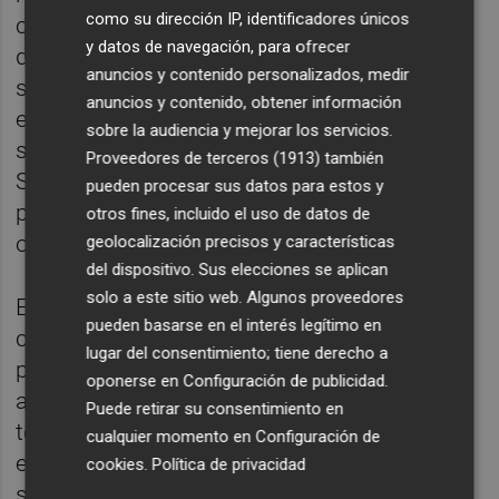
como su dirección IP, identificadores únicos
cuando "la verdadera responsable de la falta
y datos de navegación, para ofrecer
de vigilancia y fiscalización en Emarsa ha
anuncios y contenido personalizados, medir
sido de su propietaria, la Emshi," y como
anuncios y contenido, obtener información
ejemplo de la "ineptitud" apunta que nunca
sobre la audiencia y mejorar los servicios.
se ha constituido la Comisión de
Proveedores de terceros (1913)
también
Seguimiento y Vigilancia de la Contratación,
pueden procesar sus datos para estos y
por parte de la entidad, pese a que tenían
otros fines, incluido el uso de datos de
obligación.
geolocalización precisos y características
del dispositivo. Sus elecciones se aplican
solo a este sitio web. Algunos proveedores
El exgerente defiende que la Epsar "se ha
pueden basarse en el interés legítimo en
comportado en todo momento con suma
lugar del consentimiento; tiene derecho a
profesionalidad y confianza legítima entre
oponerse en
Configuración de publicidad
.
administraciones a la hora de llevar a buen
Puede retirar su consentimiento en
término los convenios suscritos y siendo
cualquier momento en
Configuración de
estos aprobados por sus órganos
cookies
.
Política de privacidad
superiores", lo que comunicó a la Emshi.