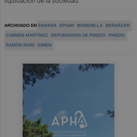
liquidación de la sociedad.
ARCHIVADO EN
EMARSA
EPSAR
MORENILLA
BERNÁCER
CARMEN MARTÍNEZ
DEPURADORA DE PINEDO
PINEDO
RAMÓN MARÍ
GIMEN