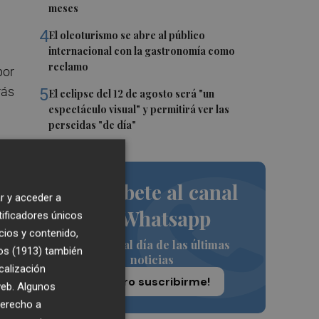
meses
4
El oleoturismo se abre al público
internacional con la gastronomía como
reclamo
por
rás
5
El eclipse del 12 de agosto será "un
espectáculo visual" y permitirá ver las
perseidas "de día"
n
Suscríbete al canal
r y acceder a
de Whatsapp
tificadores únicos
to
cios y contenido,
Siempre al día de las últimas
os (1913)
también
noticias
calización
¡Quiero suscribirme!
 web. Algunos
derecho a