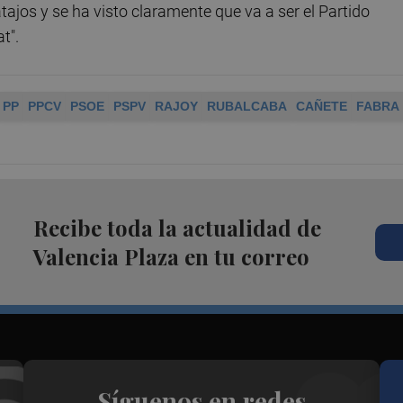
ajos y se ha visto claramente que va a ser el Partido
t".
PP
PPCV
PSOE
PSPV
RAJOY
RUBALCABA
CAÑETE
FABRA
Recibe toda la actualidad de
Valencia Plaza en tu correo
Síguenos en redes