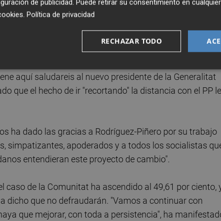
guración de publicidad
. Puede retirar su consentimiento en cualqu
cookies
.
Política de privacidad
RECHAZAR TODO
ACE
abrá cambio en la Comunitat Valenciana en las próximas
abandonar la sala de prensa ha dicho a los cargos
iene aquí saludareis al nuevo presidente de la Generalitat
o que el hecho de ir "recortando" la distancia con el PP l
anos ha dado las gracias a Rodríguez-Piñero por su trabajo
s, simpatizantes, apoderados y a todos los socialistas qu
danos entendieran este proyecto de cambio".
l caso de la Comunitat ha ascendido al 49,61 por ciento, 
 ha dicho que no defraudarán. "Vamos a continuar con
aya que mejorar, con toda a persistencia", ha manifestad