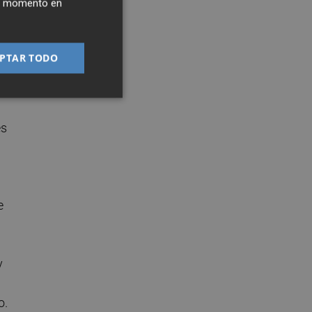
ier momento en
PTAR TODO
es
e
y
o.