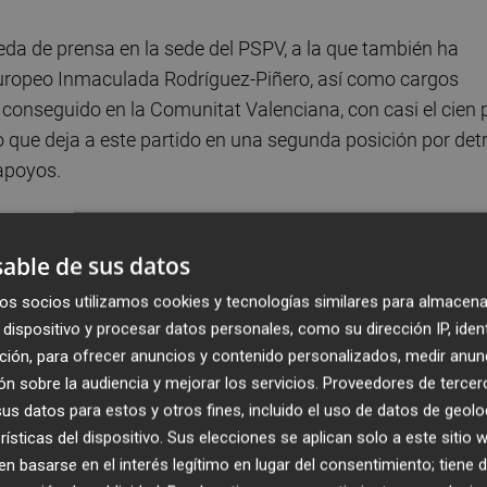
eda de prensa en la sede del PSPV, a la que también ha
 Europeo Inmaculada Rodríguez-Piñero, así como cargos
 conseguido en la Comunitat Valenciana, con casi el cien 
lo que deja a este partido en una segunda posición por det
 apoyos.
a autonomía valenciana 16 puntos respecto a los comicios
r ciento de los votos, aunque han acortado distancias co
able de sus datos
 consiguieron el 52,23 por ciento.
os socios utilizamos cookies y tecnologías similares para almacena
dispositivo y procesar datos personales, como su dirección IP, iden
los grupos que han obtenido representación en el Parlamen
ción, para ofrecer anuncios y contenido personalizados, medir anun
aban a un "mejor resultado", pero "nadie ha dicho que esto
n sobre la audiencia y mejorar los servicios.
Proveedores de tercer
s datos para estos y otros fines, incluido el uso de datos de geolo
ón que castiga a los partidos vinculados al gobierno". Puig
rísticas del dispositivo. Sus elecciones se aplican solo a este sitio
 hora de evaluar negativamente lo que ha sido la dirección
 basarse en el interés legítimo en lugar del consentimiento; tiene 
 profunda barrera de exclusión y de desempleo".