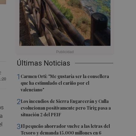
Últimas Noticias
2
1
Carmen Ortí: "Me gustaría ser la consellera
1:20
que ha estimulado el cariño por el
valenciano"
2
Los incendios de Sierra Engarcerán y Culla
os
evolucionan positivamente pero Tírig pasa a
situación 2 del PEIF
la
el
3
El pequeño ahorrador vuelve a las letras del
Tesoro y demanda 15.000 millones en 6