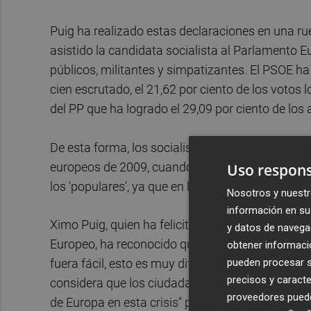
Puig ha realizado estas declaraciones en una ru
asistido la candidata socialista al Parlamento
públicos, militantes y simpatizantes. El PSOE ha
cien escrutado, el 21,62 por ciento de los votos 
del PP que ha logrado el 29,09 por ciento de los
De esta forma, los socialistas han perdido en l
europeos de 2009, cuando obtuvieron el 37,59 po
Uso respons
los 'populares', ya que en las pasadas elecciones
Nosotros y nuestr
información en su 
Ximo Puig, quien ha felicitado al PP y a todos 
y datos de navega
Europeo, ha reconocido que los socialistas aspir
obtener informació
pueden procesar su
fuera fácil, esto es muy difícil, por la desafecci
precisos y caracte
considera que los ciudadanos "tienen razón a la
proveedores pueden
de Europa en esta crisis" porque "ha dejado una