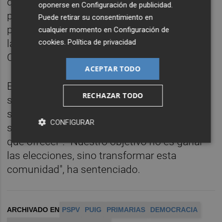
quien asegura estar "en una etapa de
oponerse en
Configuración de publicidad
.
pregobierno", en la que deben "enunciar más
Puede retirar su consentimiento en
propuestas y continuar denunciando todas
cualquier momento en
Configuración de
cookies
.
Política de privacidad
las cuestiones que han llevado a la
Comunitat a esta situación".
ACEPTAR TODO
En la misma línea, destaca que los
RECHAZAR TODO
socialistas están "dispuestos a ser la
solución" ante un gobierno 'popular' que, a
CONFIGURAR
su juicio, "después de 20 años no tiene nada
que ofrecer". "Nuestro objetivo no es ganar
las elecciones, sino transformar esta
comunidad", ha sentenciado.
ARCHIVADO EN
PSPV
PUIG
PRIMARIAS
DEMOCRACIA