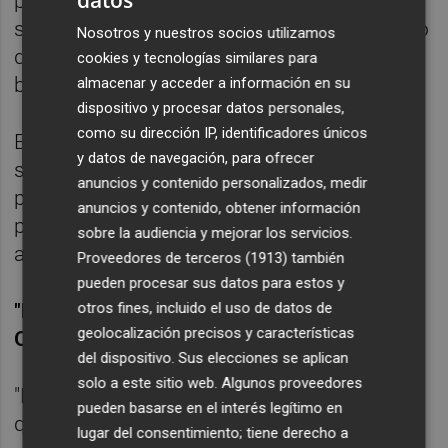
plantean "un nuevo proyecto de prosperidad
social que no deje al margen al 30 por ciento
Nosotros y nuestros socios utilizamos
de la sociedad", con un modelo "moderno,
cookies y tecnologías similares para
basado en valores del siglo XXI".
almacenar y acceder a información en su
dispositivo y procesar datos personales,
como su dirección IP, identificadores únicos
En este punto, Puig ha lanzado un órdago a
y datos de navegación, para ofrecer
sus militantes y ha defendido que "deben
anuncios y contenido personalizados, medir
pensar en qué pueden ayudar ellos al
anuncios y contenido, obtener información
partido, más que en qué puede el partido
sobre la audiencia y mejorar los servicios.
ayudarles a ellos".
Proveedores de terceros (1913)
también
pueden procesar sus datos para estos y
otros fines, incluido el uso de datos de
"ENVIAMOS UN SOS A TODOS LOS QUE
geolocalización precisos y características
QUIERAN AYUDARNOS"
del dispositivo. Sus elecciones se aplican
solo a este sitio web. Algunos proveedores
"Enviamos un SOS a todos aquellos que
pueden basarse en el interés legítimo en
quieran ayudarnos", ha subrayado Puig,
lugar del consentimiento; tiene derecho a