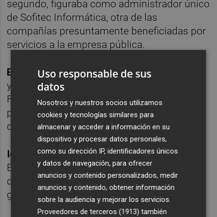
segundo, figuraba como administrador único
de Sofitec Informática, otra de las
compañías presuntamente beneficiadas por
servicios a la empresa pública.
Enrique Arnal
: director financiero de Emarsa
Uso responsable de sus
datos
y cargo también situado por el PP en 1996.
Figura como imputado y se estima que
Nosotros y nuestros socios utilizamos
podría estar al tanto de las irregularidades
cookies y tecnologías similares para
del ente.
almacenar y acceder a información en su
dispositivo y procesar datos personales,
como su dirección IP, identificadores únicos
Ignacio Martínez
: director de Sistemas de
y datos de navegación, para ofrecer
Emarsa. Es secretario general del PP en el
anuncios y contenido personalizados, medir
distrito de Tránsitos. Destituido por la nueva
anuncios y contenido, obtener información
gestora de la depuradora.
sobre la audiencia y mejorar los servicios.
Proveedores de terceros (1913)
también