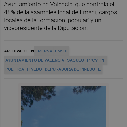
Ayuntamiento de Valencia, que controla el
48% de la asamblea local de Emshi, cargos
locales de la formación ‘popular' y un
vicepresidente de la Diputación.
ARCHIVADO EN
EMERSA
EMSHI
AYUNTAMIENTO DE VALENCIA
SAQUEO
PPCV
PP
POLÍTICA
PINEDO
DEPURADORA DE PINEDO
E