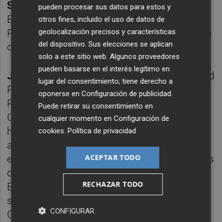
Santos Peral
: director de Administración de
pueden procesar sus datos para estos y
Emarsa. Es secretario general del PP en
otros fines, incluido el uso de datos de
geolocalización precisos y características
Patraix. Destituido por la nueva gestora de la
del dispositivo. Sus elecciones se aplican
depuradora.
solo a este sitio web. Algunos proveedores
pueden basarse en el interés legítimo en
Juan José Morenilla:
exgerente de la Entidad
lugar del consentimiento; tiene derecho a
Pública de Saneamiento de Aguas
oponerse en
Configuración de publicidad
.
Residuales (Epsar), dependiente de la
Puede retirar su consentimiento en
Generalitat. Estuvo al mando desde 2000
cualquier momento en
Configuración de
hasta 2010. Según publica el diario Levante,
cookies
.
Política de privacidad
actualmente ha fichado por Facsa, una
ACEPTAR TODO
empresa que recibió adjudicaciones por más
de 30 millones de euros de, precisamente,
RECHAZAR TODO
Epsar. Esta firma es una de las que está
siendo investigada en el sumario del caso
CONFIGURAR
Gürtel. Testimonios del juicio, como el del