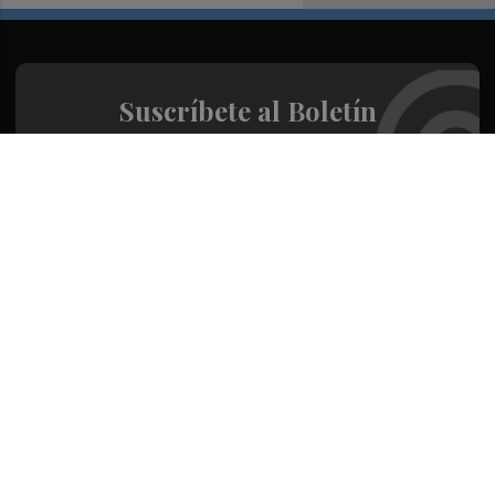
Suscríbete al Boletín
Todos los días a primera hora en tu email
¡Quiero suscribirme!
Síguenos en redes
Valencia Plaza, desde cualquier medio
Quienes Somos