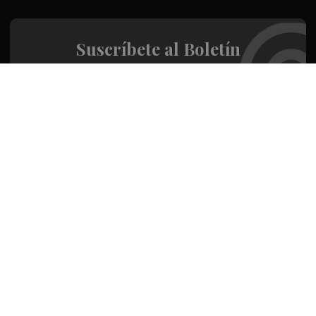
Suscríbete al Boletín
Todos los días a primera hora en tu email
¡Quiero suscribirme!
Síguenos en redes
Valencia Plaza, desde cualquier medio
Quienes Somos
Conoce al grupo editorial