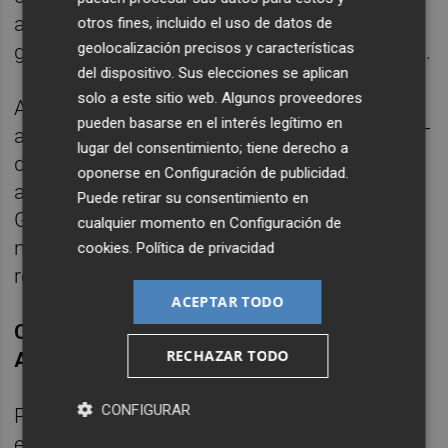
a la revocación de la misma por la dirección
otros fines, incluido el uso de datos de
geolocalización precisos y características
general competente en materia de comercio.
del dispositivo. Sus elecciones se aplican
solo a este sitio web. Algunos proveedores
Así, los informes técnicos municipales que
pueden basarse en el interés legítimo en
acompañen a la petición de las nuevas ZGAT
lugar del consentimiento; tiene derecho a
deberían estar lo suficientemente
oponerse en
Configuración de publicidad
.
argumentados como para que la Dirección
Puede retirar su consentimiento en
General de Comercio y Consumo emita una
cualquier momento en
Configuración de
nueva resolución que deje sin efecto sus
cookies
.
Política de privacidad
resoluciones anteriores.
ACEPTAR TODO
CÓMO SE DECLARAN LAS ZONAS DE GRAN
RECHAZAR TODO
AFLUENCIA TURÍSTICA
CONFIGURAR
Para declarar una ZGAT es necesario que
exista un acuerdo del órgano municipal