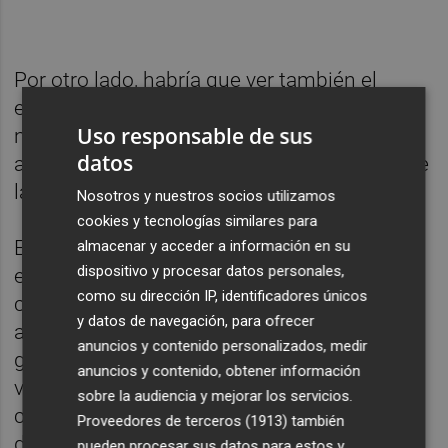
Por otro lado, habría que ver también el
encaje de la pretendida reversión con la
Uso responsable de sus
normativa autonómica sobre zonas de gran
datos
afluencia turística, aprobada después de que
la ciudad de Valencia declarase sus zonas.
Nosotros y nuestros socios utilizamos
cookies y tecnologías similares para
Este decreto-ley, impulsado por el
almacenar y acceder a información en su
dispositivo y procesar datos personales,
exconseller
Máximo Buch
para concretar los
como su dirección IP, identificadores únicos
criterios de la ley nacional, establece en su
y datos de navegación, para ofrecer
artículo 21 ter que la declaración de zona de
anuncios y contenido personalizados, medir
gran afluencia turística mantendrá su
anuncios y contenido, obtener información
vigencia en tanto no desaparezcan las
sobre la audiencia y mejorar los servicios.
circunstancias que dieron lugar a la
Proveedores de terceros (1913)
también
declaración, en cuyo caso podrá procederse
pueden procesar sus datos para estos y