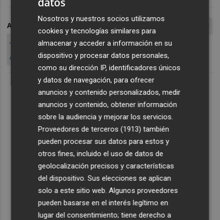
datos
Nosotros y nuestros socios utilizamos
ARCHIVADO EN
CORTS VALENCIANES
CORTS
CAMISETAS
cookies y tecnologías similares para
JUAN COTINO
OLTRA
REGLAMENTO
HEMICICLO
almacenar y acceder a información en su
dispositivo y procesar datos personales,
ALBERTO FABRA
RAFAE
como su dirección IP, identificadores únicos
y datos de navegación, para ofrecer
anuncios y contenido personalizados, medir
anuncios y contenido, obtener información
sobre la audiencia y mejorar los servicios.
Proveedores de terceros (1913)
también
pueden procesar sus datos para estos y
otros fines, incluido el uso de datos de
geolocalización precisos y características
del dispositivo. Sus elecciones se aplican
solo a este sitio web. Algunos proveedores
pueden basarse en el interés legítimo en
lugar del consentimiento; tiene derecho a