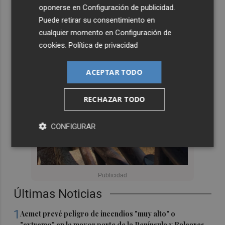
oponerse en
Configuración de publicidad
.
Puede retirar su consentimiento en
cualquier momento en
Configuración de
cookies
.
Política de privacidad
ACEPTAR TODO
RECHAZAR TODO
CONFIGURAR
Últimas Noticias
1
Aemet prevé peligro de incendios "muy alto" o
"extremo" en la mayor parte de la Península y Baleares