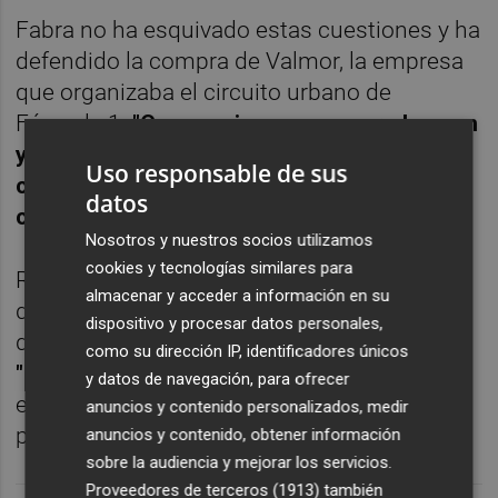
Fabra no ha esquivado estas cuestiones y ha
defendido la compra de Valmor, la empresa
que organizaba el circuito urbano de
Fórmula 1.
"Conseguimos no pagar el canon
y negociar con Ecclestone para que las dos
Uso responsable de sus
carreras que había en el calendario no se
datos
celebraran"
, ha argumentado.
Nosotros y nuestros socios utilizamos
cookies y tecnologías similares para
Respecto a las acusaciones por los gastos
almacenar y acceder a información en su
de representación, el anterior responsable
dispositivo y procesar datos personales,
del Consell ha indicado que
no ha pasado
como su dirección IP, identificadores únicos
"nunca una comida como gasto"
y que
y datos de navegación, para ofrecer
entendía que "había que ajustar el
anuncios y contenido personalizados, medir
presupuesto a las necesidades básicas".
anuncios y contenido, obtener información
sobre la audiencia y mejorar los servicios.
Proveedores de terceros (1913)
también