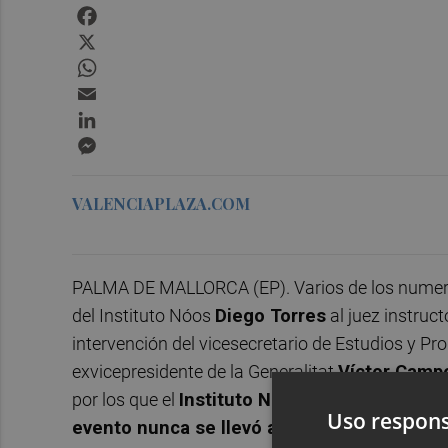
Facebook
X
WhatsApp
Email
LinkedIn
Messenger
VALENCIAPLAZA.COM
PALMA DE MALLORCA (EP). Varios de los numero
del Instituto Nóos
Diego Torres
al juez instruct
intervención del vicesecretario de Estudios y Pr
exvicepresidente de la Generalitat
Víctor Camp
por los que el
Instituto Nóos cobró 382.203 e
Uso respons
evento nunca se llevó a cabo
.