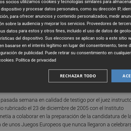
os socios utilizamos cookies y tecnologías similares para almacena
dispositivo y procesar datos personales, como su dirección IP, iden
 tenido acceso Europa Press, uno de los empresarios
ción, para ofrecer anuncios y contenido personalizados, medir anun
plica al exdirectivo de Nóos Antoni Ballabriga que el gasto
n sobre la audiencia y mejorar los servicios.
Proveedores de tercer
a feria internacional Sportaccord en la que Nóos presentó 
s datos para estos y otros fines, incluido el uso de datos de geolo
, Víctor Campos", mientras que la organización "dependerá
rísticas del dispositivo. Sus elecciones se aplican solo a este sitio
nzález".
 basarse en el interés legítimo en lugar del consentimiento; tiene 
guración de publicidad
. Puede retirar su consentimiento en cualqu
forma al Duque de Palma, Iñaki Urdangarin, de la confirmac
cookies
.
Política de privacidad
n el entonces vicepresidente de la Generalitat, a las 14.3
ón", y una reunión "con Esteban González a las 16.30 hora
RECHAZAR TODO
ACE
pasada semana en calidad de testigo por el juez instruct
io rubricado el 23 de diciembre de 2005 con el Instituto
etía a colaborar en la preparación de la candidatura de l
de unos Juegos Europeos que nunca llegaron a celebrar