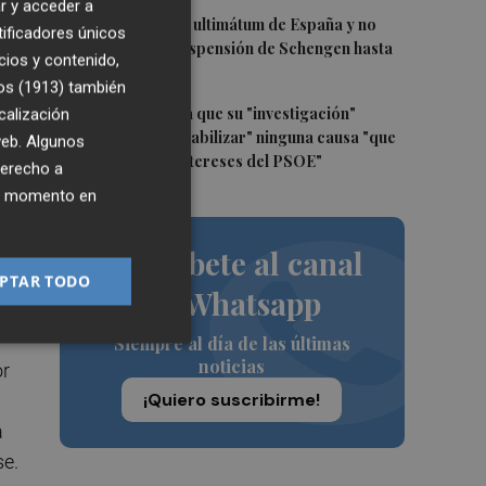
r y acceder a
4
Italia rechaza el ultimátum de España y no
tificadores únicos
reevaluará la suspensión de Schengen hasta
cios y contenido,
 -
el 15 de agosto
os (1913)
también
su
5
Leire Díez niega que su "investigación"
calización
buscara "desestabilizar" ninguna causa "que
 web. Algunos
afectara a los intereses del PSOE"
derecho a
ier momento en
ión
0
Suscríbete al canal
s"
PTAR TODO
de Whatsapp
Siempre al día de las últimas
noticias
or
¡Quiero suscribirme!
a
se.