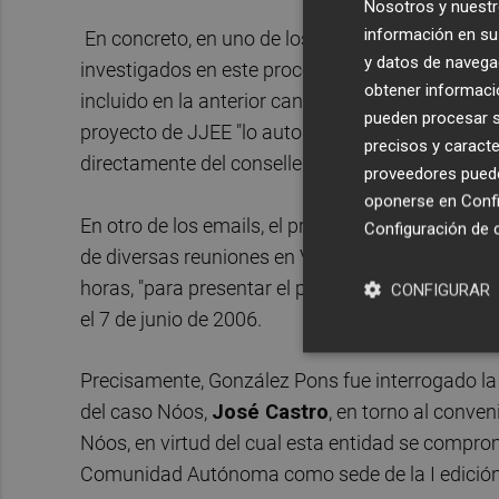
Nosotros y nuestr
información en su 
En concreto, en uno de los emails, a los que ha
y datos de navega
investigados en este procedimiento judicial le ex
obtener informació
incluido en la anterior cantidad- para acudir a l
pueden procesar su
proyecto de JJEE "lo autorizó el vicepresidente
precisos y caracte
directamente del conseller portavoz, Esteban Go
proveedores pueden
oponerse en
Confi
En otro de los emails, el propio Ballabriga le in
Configuración de 
de diversas reuniones en Valencia: una comida co
horas, "para presentar el proyecto de la Fundaci
CONFIGURAR
el 7 de junio de 2006.
Precisamente, González Pons fue interrogado la 
del caso Nóos,
José Castro
, en torno al conven
Nóos, en virtud del cual esta entidad se comprom
Comunidad Autónoma como sede de la I edición 