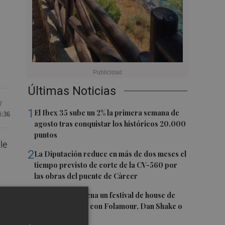
Últimas Noticias
7
1
El Ibex 35 sube un 2% la primera semana de
4:36
agosto tras conquistar los históricos 20.000
puntos
le
2
La Diputación reduce en más de dos meses el
tiempo previsto de corte de la CV-560 por
las obras del puente de Càrcer
3
Roig Arena estrena un festival de house de
más de 10 horas con Folamour, Dan Shake o
The Basement