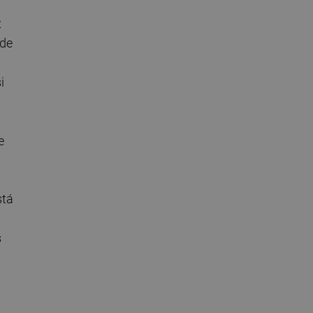
z
 de
i
e
stá
s