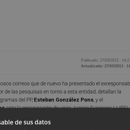
Publicado: 27/03/2013 ·
14:2
Actualizado: 27/03/2013 · 1
sos correos que de nuevo ha presentado el exresponsab
or de las pesquisas en torno a esta entidad, detallan la
ogramas del PP,
Esteban González Pons
, y el
os
ante la organización de unos Juegos Europeos (JJEE)
uros de la Generalitat Valenciana a pesar de que el
able de sus datos