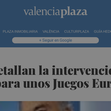
PLAZA INMOBILIARIA
VALÈNCIA
CULTURPLAZA
GUÍA HED
+ Seguir en Google
etallan la intervenc
ara unos Juegos Eu