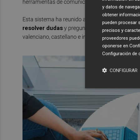
herramientas de comunicación interna, pasando po
y datos de navega
obtener informació
Esta sistema ha reunido a 41.000 usuarios únic
pueden procesar su
resolver dudas
y preguntas relacionadas con la
precisos y caracte
valenciano, castellano e inglés- a través un asis
proveedores pueden
oponerse en
Confi
Configuración de 
CONFIGURAR