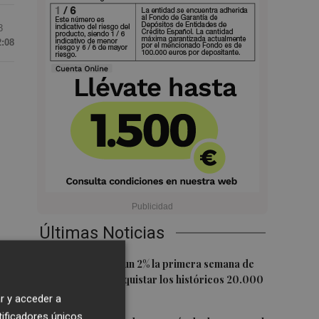
3
2:08
Últimas Noticias
1
de
El Ibex 35 sube un 2% la primera semana de
agosto tras conquistar los históricos 20.000
puntos
r y acceder a
tificadores únicos