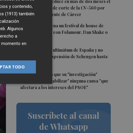
2
La Diputación reduce en más de dos meses el
cios y contenido,
tiempo previsto de corte de la CV-560 por
os (1913)
también
las obras del puente de Càrcer
ra
calización
3
Roig Arena estrena un festival de house de
 web. Algunos
más de 10 horas con Folamour, Dan Shake o
derecho a
The Basement
ier momento en
4
Italia rechaza el ultimátum de España y no
reevaluará la suspensión de Schengen hasta
el 15 de agosto
PTAR TODO
5
Leire Díez niega que su "investigación"
buscara "desestabilizar" ninguna causa "que
afectara a los intereses del PSOE"
Suscríbete al canal
de Whatsapp