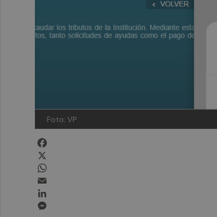
Foto: VP
Facebook
X
WhatsApp
Email
LinkedIn
Messenger