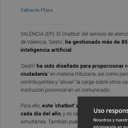
Valencia Plaza
VALÈNCIA (EP). El 'chatbot' del servicio de aten
de Valencia, 'Gestri',
ha gestionado más de 85.
inteligencia artificial
.
'Gestri'
ha sido diseñado para proporcionar r
ciudadanía
" en materia tributaria, así como pa
contribuyentes y "aliviar" la carga sobre otros c
institución provincial en un comunicado.
Para ello,
este 'chatbot'
alojado en el portal 
Uso respons
cada día del año
, y es capaz de atender miles 
Nosotros y nuestr
simultánea. También puede integrarse con facili
información en su 