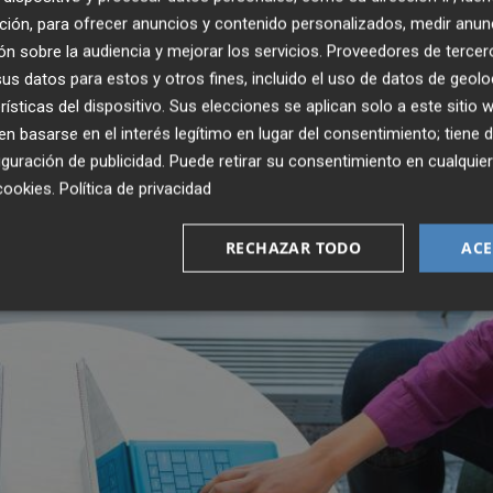
r redes sociales o telefonía, entre otros.
ción, para ofrecer anuncios y contenido personalizados, medir anun
n sobre la audiencia y mejorar los servicios.
Proveedores de tercer
os y
ha sido diseñada por la compañía 1MillionBot pa
s datos para estos y otros fines, incluido el uso de datos de geolo
 tributación de manera eficiente y en tres idiomas -
rísticas del dispositivo. Sus elecciones se aplican solo a este sitio
tente conversacional.
 basarse en el interés legítimo en lugar del consentimiento; tiene 
guración de publicidad
. Puede retirar su consentimiento en cualqu
cookies
.
Política de privacidad
RECHAZAR TODO
ACE