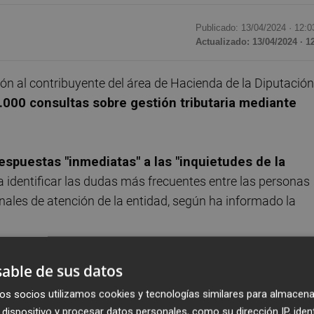
Publicado: 13/04/2024 ·
12:0
Actualizado: 13/04/2024 · 1
ción al contribuyente del área de Hacienda de la Diputación
000 consultas sobre gestión tributaria mediante
espuestas "inmediatas" a las "inquietudes de la
ra identificar las dudas más frecuentes entre las personas
anales de atención de la entidad, según ha informado la
web de la Diputación de Valencia opera las 24 horas 
able de sus datos
de consultas, incluso de conversaciones, de forma
os socios utilizamos cookies y tecnologías similares para almacena
dad en distintos canales, desde páginas web a
dispositivo y procesar datos personales, como su dirección IP, iden