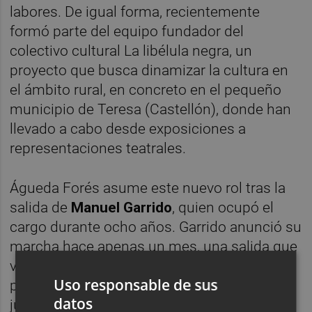
labores. De igual forma, recientemente
formó parte del equipo fundador del
colectivo cultural La libélula negra, un
proyecto que busca dinamizar la cultura en
el ámbito rural, en concreto en el pequeño
municipio de Teresa (Castellón), donde han
llevado a cabo desde exposiciones a
representaciones teatrales.
Águeda Forés asume este nuevo rol tras la
salida de
Manuel Garrido
, quien ocupó el
cargo durante ocho años. Garrido anunció su
marcha hace apenas un mes, una salida que
viene motivada por un nuevo proyecto: a
Uso responsable de sus
partir de ahora pasa a ser copropietario,
datos
junto a
David Brieva
, de la librería Bartleby,