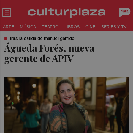
ARTE
MÚSICA
TEATRO
LIBROS
CINE
SERIES Y TV
tras la salida de manuel garrido
Águeda Forés, nueva
gerente de APIV