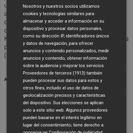
ubicada en el barrio de Russafa. En estos
Nosotros y nuestros socios utilizamos
años la asociación ha ganado presencia
cookies y tecnologías similares para
almacenar y acceder a información en su
como interlocutora con la administración y
dispositivo y procesar datos personales,
con ambiciosos proyectos como Baba
como su dirección IP, identificadores únicos
Kamo, una feria del libro ilustrado organizada
y datos de navegación, para ofrecer
por APIV y la Fundació pel Llibre i la Lectura
anuncios y contenido personalizados, medir
(FULL).
anuncios y contenido, obtener información
sobre la audiencia y mejorar los servicios.
Proveedores de terceros (1913)
también
ARCHIVADO EN
APIV
pueden procesar sus datos para estos y
otros fines, incluido el uso de datos de
geolocalización precisos y características
del dispositivo. Sus elecciones se aplican
solo a este sitio web. Algunos proveedores
pueden basarse en el interés legítimo en
lugar del consentimiento; tiene derecho a
oponerse en
Configuración de publicidad
.