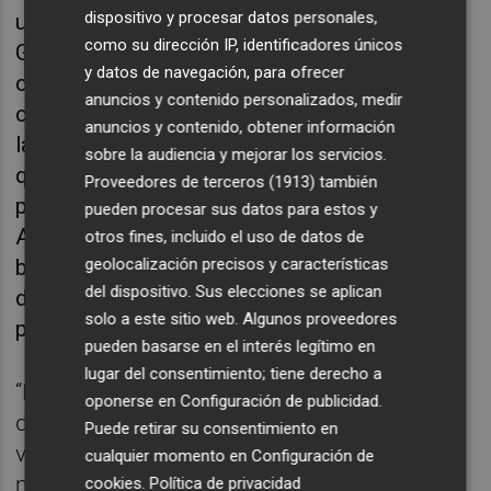
dispositivo y procesar datos personales,
una coincidencia muy bonita”. El premio a
como su dirección IP, identificadores únicos
Gimeno, explican desde la agencia, supuso la
y datos de navegación, para ofrecer
consolidación de la redacción de memorias
anuncios y contenido personalizados, medir
como una parte clave de su actividad, pues
anuncios y contenido, obtener información
las solicitudes de profesionales y compañías
sobre la audiencia y mejorar los servicios.
que se interesaban para poder alcanzar el
Proveedores de terceros (1913)
también
premio crecieron de manera considerable.
pueden procesar sus datos para estos y
Aunque, ojo, las prisas no siempre son
otros fines, incluido el uso de datos de
geolocalización precisos y características
buenas y el primer consejo que dan a los
del dispositivo. Sus elecciones se aplican
diseñadores es precisamente es ese:
solo a este sitio web. Algunos proveedores
paciencia.
pueden basarse en el interés legítimo en
lugar del consentimiento; tiene derecho a
“Presentarse a estos premios es una carrera
oponerse en
Configuración de publicidad
.
de fondo que casi nunca se gana la primera
Puede retirar su consentimiento en
vez. Desde hace años hacemos algunas
cualquier momento en
Configuración de
memorias que vamos actualizando o
cookies
.
Política de privacidad