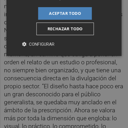
modificando de acuerdo a las nuevas
ACEPTAR TODO
indicaciones del BOE. Seguramente, muchas
de ellas, serán los próximos Premios
RECHAZAR TODO
Nacionales de Diseño también”. En este
sentido, destacan desde la agencia la labor
CONFIGURAR
comunicativa asociada a la creación de una
memoria, un camino que obliga a poner en
orden el relato de un estudio o profesional,
no siempre bien organizado, y que tiene una
consecuencia directa en la divulgación del
propio sector. “El diseño hasta hace poco era
un gran desconocido para el público
generalista, se quedaba muy anclado en el
ámbito de la prescripción. Ahora se valora
más por toda la dimensión que engloba: lo
visual, lo práctico, lo comprometido, lo