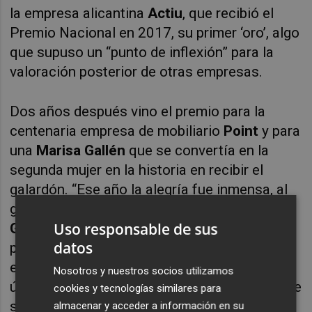
la empresa alicantina
Actiu
, que recibió el
Premio Nacional en 2017, su primer ‘oro’, algo
que supuso un “punto de inflexión” para la
valoración posterior de otras empresas.
Dos años después vino el premio para la
centenaria empresa de mobiliario
Point
y para
una
Marisa Gallén
que se convertía en la
segunda mujer en la historia en recibir el
galardón. “Ese año la alegría fue inmensa, al
ganar ambos. El año siguiente fue para
Pepe
Uso responsable de sus
Gimeno
, que había decidido dejar de
datos
presentarse, y junto con su equipo en el
estudio, le animamos a que lo hiciera por
Nosotros y nuestros socios utilizamos
última vez. Era el año en que ya sabíamos que
cookies y tecnologías similares para
seríamos Capital Mundial del Diseño y fue
almacenar y acceder a información en su