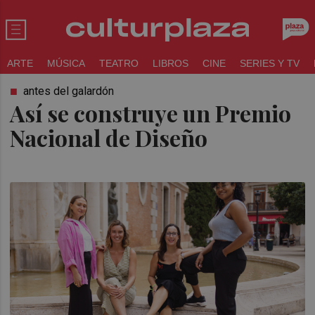
ARTE
MÚSICA
TEATRO
LIBROS
CINE
SERIES Y TV
antes del galardón
Así se construye un Premio
Nacional de Diseño