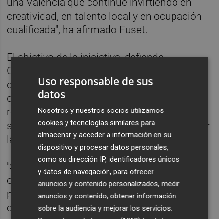
una València que continúe invirtiendo en
creatividad, en talento local y en ocupación
cualificada", ha afirmado Fuset.
El objetivo de la iniciativa, defiende
Compromís, no es obviar las oportunidades
Uso responsable de sus
de las nuevas tecnologías, sino garantizar
datos
que su incorporación se haga con
Nosotros y nuestros socios utilizamos
responsabilidad y sin perjudicar uno de los
cookies y tecnologías similares para
sectores que más ha contribuido a proyectar
almacenar y acceder a información en su
la imagen innovadora de la ciudad.
dispositivo y procesar datos personales,
como su dirección IP, identificadores únicos
"Si València fue Capital Mundial del Diseño
y datos de navegación, para ofrecer
es porque detrás hay personas, estudios y
anuncios y contenido personalizados, medir
profesionales que han hecho de la
anuncios y contenido, obtener información
creatividad una marca de ciudad. Proteger
sobre la audiencia y mejorar los servicios.