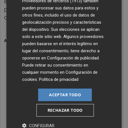
ese ecosistema es también proteger una
Proveedores de terceros (1913)
también
pueden procesar sus datos para estos y
parte fundamental de nuestro futuro",
otros fines, incluido el uso de datos de
concluye Fuset.
geolocalización precisos y características
del dispositivo. Sus elecciones se aplican
solo a este sitio web. Algunos proveedores
ARCHIVADO EN
INTELIGENCIA ARTIFICIAL
DISEÑO
pueden basarse en el interés legítimo en
lugar del consentimiento; tiene derecho a
oponerse en
Configuración de publicidad
.
Puede retirar su consentimiento en
cualquier momento en
Configuración de
cookies
.
Política de privacidad
ACEPTAR TODO
RECHAZAR TODO
CONFIGURAR