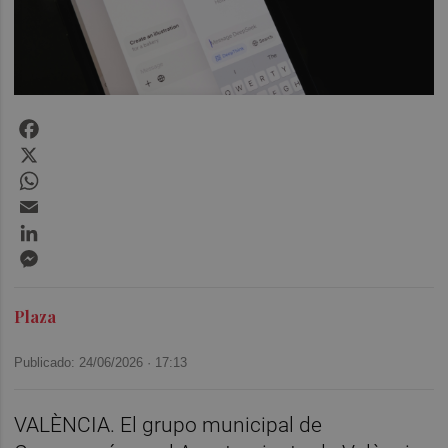
Facebook
X
WhatsApp
Email
LinkedIn
Messenger
Plaza
Publicado: 24/06/2026 ·
17:13
VALÈNCIA. El grupo municipal de