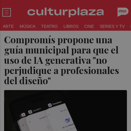
ARTE
MÚSICA
TEATRO
LIBROS
CINE
SERIES Y TV
Compromís propone una
guía municipal para que el
uso de IA generativa "no
perjudique a profesionales
del diseño"