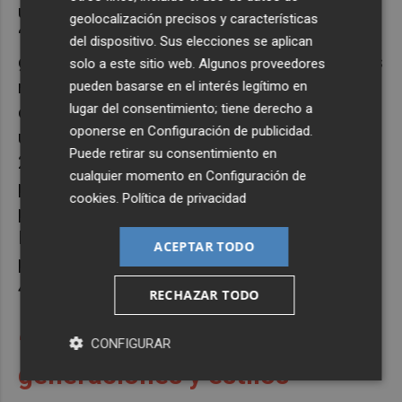
una charla, que pondrá foco en su tipografía
geolocalización precisos y características
‘Rajola’. Inspirada en el pavimento de piedra
del dispositivo. Sus elecciones se aplican
geométrica de la arquitectura y los interiores
solo a este sitio web. Algunos proveedores
mediterráneos, este trabajo fue reconocido
pueden basarse en el interés legítimo en
lugar del consentimiento; tiene derecho a
con el Premio ADCV Oro en 'Tipografía' en la
oponerse en
Configuración de publicidad
.
última edición de nuestros galardones, en
Puede retirar su consentimiento en
2024. Por su parte, María Navarro, hará una
cualquier momento en
Configuración de
presentación de las líneas de trabajo y
cookies
.
Política de privacidad
proyectos de la asociación, invitando a las y
los asistentes a unirse a las diferentes
ACEPTAR TODO
propuestas del programa de celebración del
40 aniversario de la ADCV.
RECHAZAR TODO
“Encuentro entre
CONFIGURAR
generaciones y estilos"