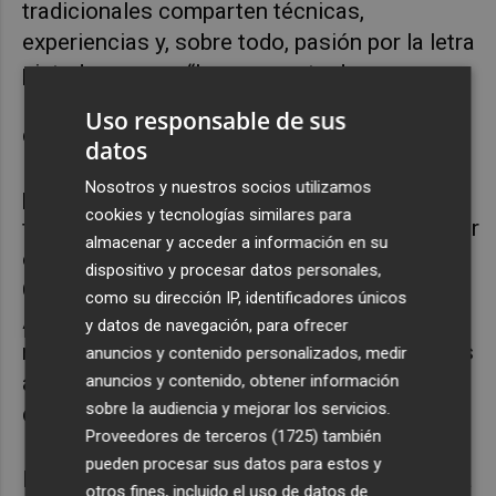
tradicionales comparten técnicas,
experiencias y, sobre todo, pasión por la letra
pintada a mano. “
La propuesta de
Letterheads, además de reivindicar el trabajo
Uso responsable de sus
de rotulistas y letristas artesanales, puede
datos
inspirar a las nuevas generaciones de
Nosotros y nuestros socios utilizamos
profesionales del diseño a explorar otras
cookies y tecnologías similares para
formas de creación, alejadas de lo digital. Por
almacenar y acceder a información en su
otro lado, su esencia nos conecta con el
dispositivo y procesar datos personales,
Congreso Internacional de Tipografía que la
como su dirección IP, identificadores únicos
ADCV organizó durante años, acercando el
y datos de navegación, para ofrecer
mundo de la letra a profesionales y personas
anuncios y contenido personalizados, medir
aficionadas
”, apunta
María Navarro
, gerente
anuncios y contenido, obtener información
sobre la audiencia y mejorar los servicios.
de la ADCV.
Proveedores de terceros (1725)
también
pueden procesar sus datos para estos y
Errorerror studio, socio de la ADCV, impartirá
otros fines, incluido el uso de datos de