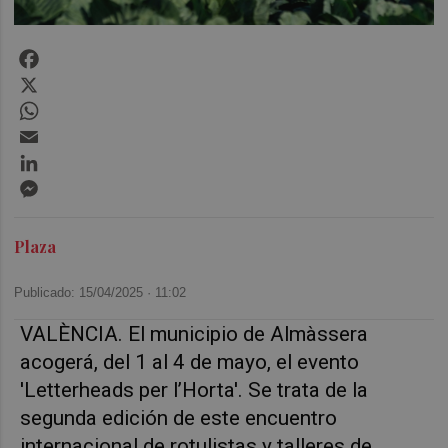
Facebook
X
WhatsApp
Email
LinkedIn
Messenger
Plaza
Publicado: 15/04/2025 ·
11:02
VALÈNCIA. El municipio de Almàssera
acogerá, del 1 al 4 de mayo, el evento
'Letterheads per l’Horta'. Se trata de la
segunda edición de este encuentro
internacional de rotulistas y talleres de