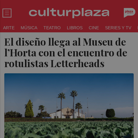
ARTE
MÚSICA
TEATRO
LIBROS
CINE
SERIES Y TV
El diseño llega al Museu de
l’Horta con el encuentro de
rotulistas Letterheads