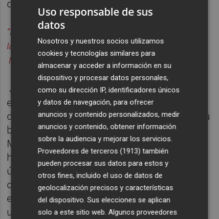
que complican no le interesan.
Uso responsable de sus
datos
“Minimalismo no es la falta de algo, es sencillamente
Nosotros y nuestros socios utilizamos
la perfecta cantidad de algo”
cookies y tecnologías similares para
Nicholas Burroughs
almacenar y acceder a información en su
dispositivo y procesar datos personales,
John Maeda, uno de los gurús del diseño
como su dirección IP, identificadores únicos
enfocado al mundo digital, influyente antes
y datos de navegación, para ofrecer
anuncios y contenido personalizados, medir
de la moda de los
influencers
, asentaba en su
anuncios y contenido, obtener información
best-seller
Las Leyes de la Simplicidad
(John
sobre la audiencia y mejorar los servicios.
Maeda, 2006), una serie de principios que
Proveedores de terceros (1913)
también
han sido básicos en la cultura digital de la
pueden procesar sus datos para estos y
última década. Maeda intenta orientar a los
otros fines, incluido el uso de datos de
diseñadores hacia cuál es la necesidad
geolocalización precisos y características
exacta de los usuarios para poder resolver
del dispositivo. Sus elecciones se aplican
un producto, por ejemplo, con el menor
solo a este sitio web. Algunos proveedores