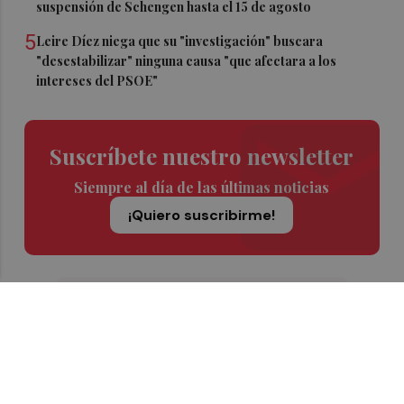
suspensión de Schengen hasta el 15 de agosto
5
Leire Díez niega que su "investigación" buscara
"desestabilizar" ninguna causa "que afectara a los
intereses del PSOE"
Suscríbete nuestro newsletter
Siempre al día de las últimas noticias
¡Quiero suscribirme!