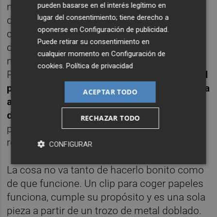
pueden basarse en el interés legítimo en
número de elementos. En uno de sus
lugar del consentimiento; tiene derecho a
discursos estrella plantea que el diseño
oponerse en
Configuración de publicidad
.
consiste en eliminar cosas obvias, y ahí es
Puede retirar su consentimiento en
donde radica la dificultad, como, una vez
cualquier momento en
Configuración de
más, en lo de diseñar con la goma de borrar.
cookies
.
Política de privacidad
Por eso, en el fondo de todo esto, subyace
el
pensamiento crítico del diseñador, que sepa
ACEPTAR TODO
analizar y hacer las cosas de forma
diferente
a como se ha hecho hasta ahora,
RECHAZAR TODO
para poder solucionar problemas no
resueltos hasta el momento.
CONFIGURAR
La cosa no va tanto de hacerlo bonito como
de que funcione. Un clip para coger papeles
funciona, cumple su propósito y es una sola
pieza a partir de un trozo de metal doblado.