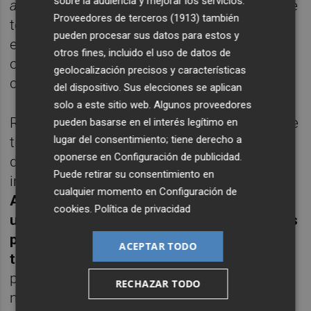
sobre la audiencia y mejorar los servicios.
altamíricio
", añadió. De hecho, insistió en que
Proveedores de terceros (1913)
también
toda la obra que forma parte de la
pueden procesar sus datos para estos y
exposición "se hizo en un ordenador, y el
otros fines, incluido el uso de datos de
original son un montón de '0' y '1'. No es
geolocalización precisos y características
como antes que estaba el papel".
del dispositivo. Sus elecciones se aplican
solo a este sitio web. Algunos proveedores
Recordó que, pese a la alta valoración que se
pueden basarse en el interés legítimo en
lugar del consentimiento; tiene derecho a
tiene de las seriegrafías, la tecnología las ha
oponerse en
Configuración de publicidad
.
dejado obsoletas: "es muy romántico pero
Puede retirar su consentimiento en
implica un proceso de
Tiempos Modernos
.
cualquier momento en
Configuración de
Antes tenías que poner los colores uno a
cookies
.
Política de privacidad
uno, y podías poner 8. Ahora, algunos de las
piezas de esta exposición tienen hasta 75
ACEPTAR TODO
tintas
diferentes. Eso sí, hemos buscado un
papel ecológico con unas características
RECHAZAR TODO
muy especiales, unas tintas con una