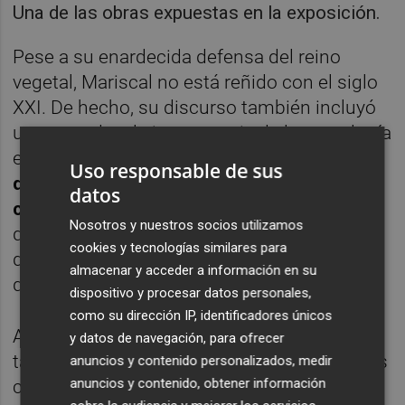
Una de las obras expuestas en la exposición.
Pese a su enardecida defensa del reino
vegetal, Mariscal no está reñido con el siglo
XXI. De hecho, su discurso también incluyó
un recuerdo a la importancia de la tecnología
en la labor del dibujante. "
No hay que olvidar
Uso responsable de sus
que un ordenador es una herramienta,
datos
como lo es un lápiz o un pincel
. Pero hay
Nosotros y nuestros socios utilizamos
que usarlo, sólo no hace nada. No basta con
cookies y tecnologías similares para
decirle 'hazme unos garriri follando, tienes
almacenar y acceder a información en su
que dibujarlos tú".
dispositivo y procesar datos personales,
como su dirección IP, identificadores únicos
Además reconoció su afición a utilizar la
y datos de navegación, para ofrecer
tablet para trabajar. "Es muy divertido. Pintas
anuncios y contenido personalizados, medir
anuncios y contenido, obtener información
con el dedo y sale lo que tú quieres. Es muy