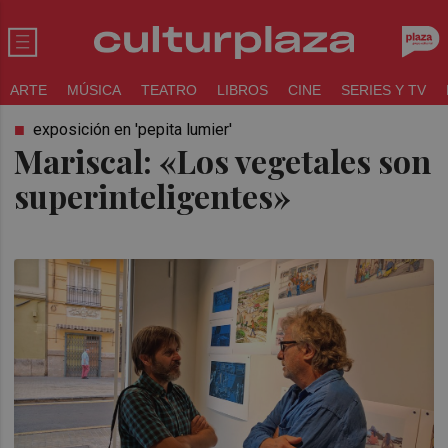
ARTE
MÚSICA
TEATRO
LIBROS
CINE
SERIES Y TV
exposición en 'pepita lumier'
Mariscal: «Los vegetales son
superinteligentes»