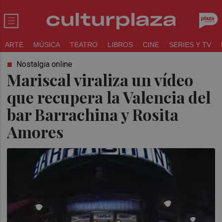
ARTE
MÚSICA
TEATRO
LIBROS
CINE
SERIES Y TV
Nostalgia online
Mariscal viraliza un vídeo
que recupera la Valencia del
bar Barrachina y Rosita
Amores