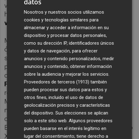
datos
vídeo en el que el dibujante y diseñador
Nosotros y nuestros socios utilizamos
hacía su propia versión del bolero '
Toda una
cookies y tecnologías similares para
vida
'.
almacenar y acceder a información en su
dispositivo y procesar datos personales,
Mariscal, como un intérprete más a las
como su dirección IP, identificadores únicos
órdenes de McLean, protagoniza así una
y datos de navegación, para ofrecer
suerte de videoclip para la canción
anuncios y contenido personalizados, medir
popularizada por
Antonio Machín
y
anuncios y contenido, obtener información
sobre la audiencia y mejorar los servicios.
compuesta por el trascendental
Osvaldo
Proveedores de terceros (1913)
también
Farrés
. Desde entonces y con distintos
pueden procesar sus datos para estos y
resortes ha quedado clara la relación de
otros fines, incluido el uso de datos de
Mariscal con Cuba, también a través de la
geolocalización precisos y características
música de este trascendental músico
del dispositivo. Sus elecciones se aplican
cubano y que desde el interior del bar
solo a este sitio web. Algunos proveedores
Barrachina y con distintas estéticas del siglo
pueden basarse en el interés legítimo en
XX e imágenes de archivo de la ciudad y el
lugar del consentimiento; tiene derecho a