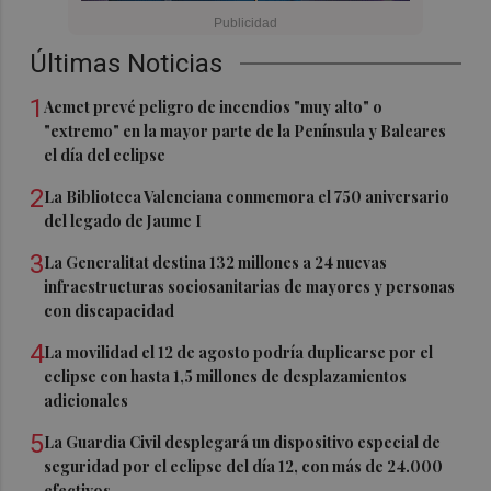
Últimas Noticias
1
Aemet prevé peligro de incendios "muy alto" o
"extremo" en la mayor parte de la Península y Baleares
el día del eclipse
2
La Biblioteca Valenciana conmemora el 750 aniversario
del legado de Jaume I
3
La Generalitat destina 132 millones a 24 nuevas
infraestructuras sociosanitarias de mayores y personas
con discapacidad
4
La movilidad el 12 de agosto podría duplicarse por el
eclipse con hasta 1,5 millones de desplazamientos
adicionales
5
La Guardia Civil desplegará un dispositivo especial de
seguridad por el eclipse del día 12, con más de 24.000
efectivos