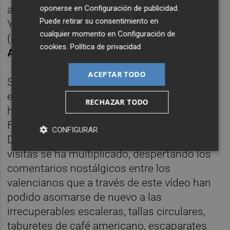
oponerse en
Configuración de publicidad
.
artista fueron subidas a su canal de
Puede retirar su consentimiento en
YouTube hace ahora casi cuatro años
cualquier momento en
Configuración de
(incluida esa escena final con
Rosita
cookies
.
Política de privacidad
Amores
).
ACEPTAR TODO
Su activa relación con las redes sociales,
especialmente desde el pasado 2016,
RECHAZAR TODO
hicieron pasar el vídeo por su muro de
Facebook
el pasado viernes 19 de enero
.
CONFIGURAR
Durante el fin de semana su número de
visitas se ha multiplicado, despertando los
comentarios nostálgicos entre los
valencianos que a través de este vídeo han
podido asomarse de nuevo a las
irrecuperables escaleras, tallas circulares,
taburetes de café americano, escaparates