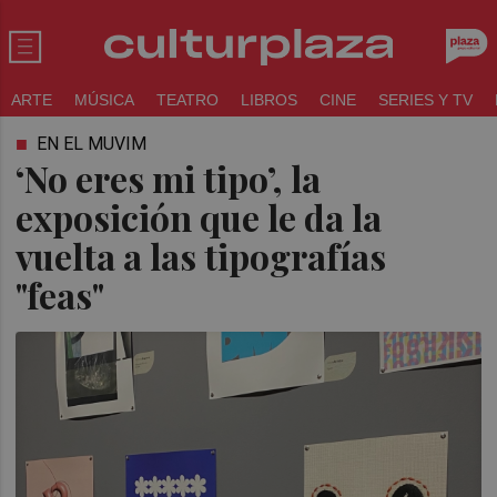
ARTE
MÚSICA
TEATRO
LIBROS
CINE
SERIES Y TV
EN EL MUVIM
‘No eres mi tipo’, la
exposición que le da la
vuelta a las tipografías
"feas"