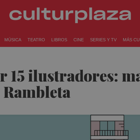
MÚSICA
TEATRO
LIBROS
CINE
SERIES Y TV
MÁS CU
r 15 ilustradores: m
a Rambleta