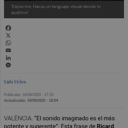
'Espectre. Hacia un lenguaje visual desde lo
auditivo'
Facebook
X
WhatsApp
Email
LinkedIn
Messenger
Luis Urios
Publicado: 10/09/2020 ·
17:25
Actualizado: 10/09/2020 · 18:04
VALÈNCIA.
“El sonido imaginado es el más
potente y sugerente”. Esta frase de
Ricard