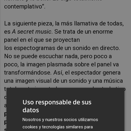
contemplativo”.
La siguiente pieza, la más llamativa de todas,
es
A
secret
music
. Se trata de un enorme
panel en el que se proyectan
los
espectogramas
de un sonido en directo.
No se puede escuchar nada, pero poco a
poco, la imagen plasmada sobre el panel va
transformándose. Así, el espectador genera
una imagen visual de un sonido y una música
totalmente inventados, que mezclan todo tipo
de grabaciones del artista de manera
Uso responsable de sus
aleatoria. “
Lo bonito es que nunca vamos a
datos
poder escuchar la imagen que aquí se
Nosotros y nuestros socios utilizamos
proyecta, el espectador debe interpretarla,
cookies y tecnologías similares para
sumergirse en la imagen
espectográfica
y