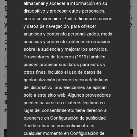
almacenar y acceder a información en su
generar sus propias conclusiones
. Comelles
dispositivo y procesar datos personales,
señala que la música es muy fácil de imaginar,
como su dirección IP, identificadores únicos
y que eso es precisamente lo que permite que
y datos de navegación, para ofrecer
el espectador pueda llegar a dichas
anuncios y contenido personalizados, medir
conclusiones. “Si tu piensas en la canción
anuncios y contenido, obtener información
Bohemian
Rapsody
, aunque no puedas
sobre la audiencia y mejorar los servicios.
Proveedores de terceros (1913)
también
reproducirla exactamente con la voz, en tu
pueden procesar sus datos para estos y
cabeza suena tal y como es en realidad. La
otros fines, incluido el uso de datos de
mente define perfectamente los sonidos
geolocalización precisos y características
escuchados.
Esta exposición aduce a la
del dispositivo. Sus elecciones se aplican
capacidad de
de
imaginar sonidos de forma
solo a este sitio web. Algunos proveedores
muy precisa, generando su propia
pueden basarse en el interés legítimo en
narración
”.
lugar del consentimiento; tiene derecho a
oponerse en
Configuración de publicidad
.
Puede retirar su consentimiento en
cualquier momento en
Configuración de