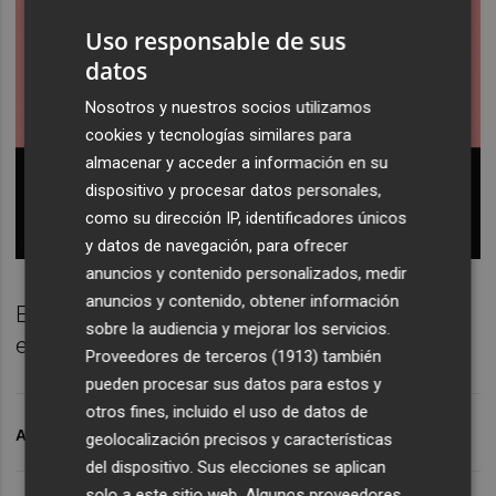
Uso responsable de sus
datos
Nosotros y nuestros socios utilizamos
cookies y tecnologías similares para
almacenar y acceder a información en su
dispositivo y procesar datos personales,
como su dirección IP, identificadores únicos
y datos de navegación, para ofrecer
anuncios y contenido personalizados, medir
anuncios y contenido, obtener información
Escucha todos los episodios de El Briefing
sobre la audiencia y mejorar los servicios.
en
Plaza Radio
.
Proveedores de terceros (1913)
también
pueden procesar sus datos para estos y
otros fines, incluido el uso de datos de
ARCHIVADO EN
IEF
geolocalización precisos y características
del dispositivo. Sus elecciones se aplican
solo a este sitio web. Algunos proveedores