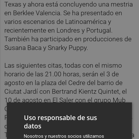
Texas y ahora está concluyendo una mestria
en Berklee Valencia. Se ha presentado en
varios escenarios de Latinoamérica y
recientemente en Londres y Portugal.
También ha participado en producciones de
Susana Baca y Snarky Puppy.
Las siguientes citas, todas con el mismo
horario de las 21.00 horas, serán el 3 de
agosto en la plaza del Cedre del barrio de
Ciutat Jardí con Bertrand Kientz Quintet, el
10 de agosto en El Saler con el grupo Mub
Go Jazz Quintet, el 17 de agosto en el
Uso responsable de sus
Perellonet con Ximo Caffarena Cuartet, el 24
datos
de agosto en Pinedo con Sergio Pereira &
Thais Morell, el 31 de agosto en la plaza de la
Nosotros y nuestros socios utilizamos