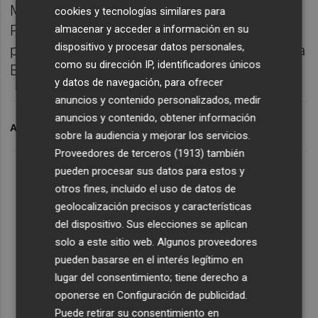
Mare de Déu de Ciutat Vella con Le Dancing
cookies y tecnologías similares para
Pepa Swing Band y el 7 de septiembre en la
almacenar y acceder a información en su
dispositivo y procesar datos personales,
plaza de Patraix con Eva Romero & Jazzbona
como su dirección IP, identificadores únicos
Big band.
y datos de navegación, para ofrecer
anuncios y contenido personalizados, medir
anuncios y contenido, obtener información
ARCHIVADO EN
ALA
sobre la audiencia y mejorar los servicios.
Proveedores de terceros (1913)
también
pueden procesar sus datos para estos y
otros fines, incluido el uso de datos de
geolocalización precisos y características
del dispositivo. Sus elecciones se aplican
solo a este sitio web. Algunos proveedores
pueden basarse en el interés legítimo en
lugar del consentimiento; tiene derecho a
oponerse en
Configuración de publicidad
.
Puede retirar su consentimiento en