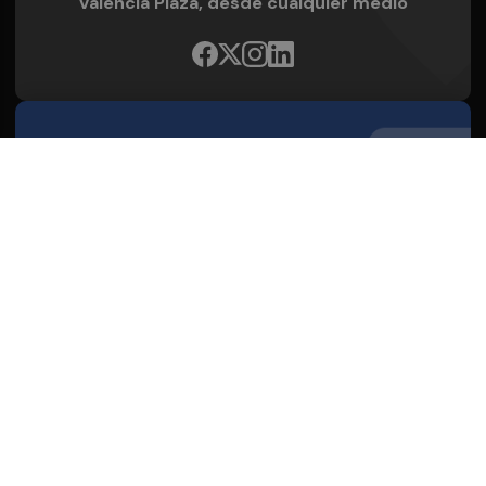
Valencia Plaza, desde cualquier medio
Quienes Somos
Conoce al grupo editorial
Conócenos
Publicidad
Contacto
Acceso accionistas