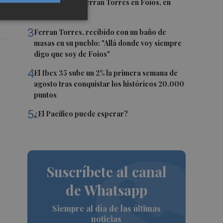
2
El homenaje a Ferran Torres en Foios, en
imágenes
3
Ferran Torres, recibido con un baño de
masas en su pueblo: "Allá donde voy siempre
digo que soy de Foios"
4
El Ibex 35 sube un 2% la primera semana de
agosto tras conquistar los históricos 20.000
puntos
5
¿El Pacífico puede esperar?
Suscríbete al canal
de Whatsapp
Siempre al día de las últimas
noticias