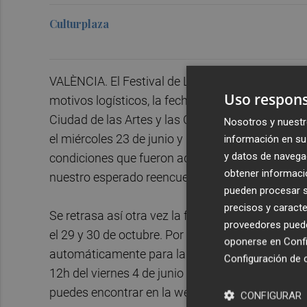
Culturplaza
VALÈNCIA. El Festival de Les Arts vuelve a camb
Uso respons
motivos logísticos, la fecha de Festival de
les
Ar
Ciudad de las Artes y las Ciencias. Y atención 
Nosotros y nuestr
el miércoles 23 de junio y las entradas que hay
información en su 
y datos de navega
condiciones que fueron adquiridas, el lunes 28 de
obtener informació
nuestro esperado reencuentro ha comenzado", r
pueden procesar su
precisos y caracte
Se retrasa así otra vez la fecha dado ahora hace 
proveedores pueden
el 29 y 30 de octubre. Por otro lado, la promoto
oponerse en
Confi
automáticamente para la fecha de noviembre y si 
Configuración de 
12h del viernes 4 de junio (damos una semana m
puedes encontrar en la web oficial".
CONFIGURAR