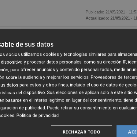
Publicado: 21/05/2021 ·
11:5
Actualizado: 21/05/2021 · 1
iar de fecha, la segunda vez en la misma semana. "Por
able de sus datos
ts
será finalmente los días 5 y 6 de noviembre de 2021 en 
porque ya os podemos confirmar que el cartel será desvela
os socios utilizamos cookies y tecnologías similares para almacena
an quedado liberadas saldrán a la venta en las mismas
dispositivo y procesar datos personales, como su dirección IP, iden
ción, para ofrecer anuncios y contenido personalizados, medir anun
 junio a las 12h. Ahora sí que sí, la cuenta atrás para
n sobre la audiencia y mejorar los servicios.
Proveedores de tercer
eza un comunicado emitido por The Music Republic.
s datos para estos y otros fines, incluido el uso de datos de geolo
rísticas del dispositivo. Sus elecciones se aplican solo a este sitio
siete días, cuando anunciaron que el festival tendría lugar
 basarse en el interés legítimo en lugar del consentimiento; tiene 
ra recuerda que "las entradas adquiridas son válidas
guración de publicidad
. Puede retirar su consentimiento en cualqu
no pudieras asistir, puedes solicitar el reembolso hasta 
cookies
.
Política de privacidad
ás por el cambio de fecha) a través de un formulario que
RECHAZAR TODO
ACE