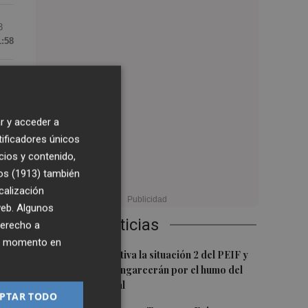
3
1:58
la
do
r y acceder a
tificadores únicos
cios y contenido,
os (1913)
también
calización
 web. Algunos
 el
Últimas Noticias
derecho a
ier momento en
1
las
Emergencias activa la situación 2 del PEIF y
confina Sierra Engarcerán por el humo del
incendio forestal
PTAR TODO