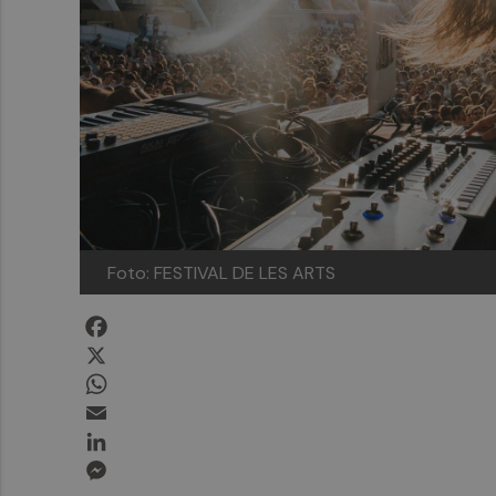
Foto: FESTIVAL DE LES ARTS
Facebook
X
WhatsApp
Email
LinkedIn
Messenger