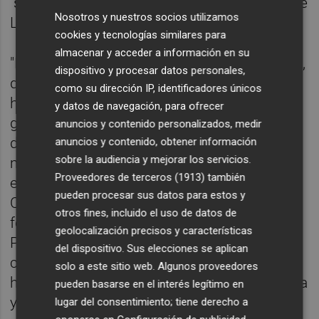
"se explique" en la Diputación Permanente de
Nosotros y nuestros socios utilizamos
Les Corts.
cookies y tecnologías similares para
almacenar y acceder a información en su
"No podemos esperar a finales de setiembre,
dispositivo y procesar datos personales,
que es cuando el Consell tiene pensado
como su dirección IP, identificadores únicos
hacer sus primeras comparecencias de
y datos de navegación, para ofrecer
gobierno para explicar las líneas generales
anuncios y contenido personalizados, medir
de sus actuaciones legislaturas", ha
anuncios y contenido, obtener información
sobre la audiencia y mejorar los servicios.
manifestado Salvador, que ha apuntado que
Proveedores de terceros (1913)
también
espera que se convoque la Mesa de les
pueden procesar sus datos para estos y
Corts y la Junta de Síndics "en tiempo y
otros fines, incluido el uso de datos de
forma" para la celebración de la Diputación
geolocalización precisos y características
Permanente, donde el conseller "pueda dar
del dispositivo. Sus elecciones se aplican
cuenta de la situación, en vez de lo que ha
solo a este sitio web. Algunos proveedores
hecho hasta ahora, que es tirar balones fuera
pueden basarse en el interés legítimo en
y no asumir su responsabilidad".
lugar del consentimiento; tiene derecho a