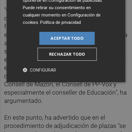
oponerse en
Configuración de publicidad
.
Puede retirar su consentimiento en
"Gestionar es muy complicado, es muy
cualquier momento en
Configuración de
complejo. Nadie había dicho que eso era
cookies
.
Política de privacidad
fácil, requiere mucha dedicación, mucha
entrega, estar encima de todos los temas día
ACEPTAR TODO
a día, las 24 horas los siete días de la
semana... y lo que se está demostrando y se
RECHAZAR TODO
está evidenciando por estos primeros pasos
es la falta de solvencia y la falta de
CONFIGURAR
capacidad para gestionar que tiene el
Consell de Mazón, el Consell de PP-Vox y
especialmente el conseller de Educación", ha
argumentado.
En este punto, ha advertido que en el
procedimiento de adjudicación de plazas "se