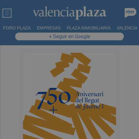
FORO PLAZA
EMPRESAS
PLAZA INMOBILIARIA
VALÈNCIA
+ Seguir en Google