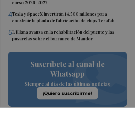
curso 2026-2027
4
Tesla y SpaceX invertirán 14.500 millones para
construir la planta de fabricación de chips Terafab
5
L'Eliana avanza en la rehabilitación del puente y las
pasarelas sobre el barranco de Mandor
Suscríbete al canal de
Whatsapp
Siempre al día de las últimas noticias
¡Quiero suscribirme!