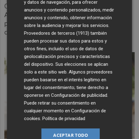
y datos de navegación, para ofrecer
Constitución, también al Estatuto de
anuncios y contenido personalizados, medir
Autonomía, y al reglamento del parlamento"
anuncios y contenido, obtener información
para garantizar la convivencia democrática
sobre la audiencia y mejorar los servicios.
de la ciudadanía.
Proveedores de terceros (1913)
también
pueden procesar sus datos para estos y
otros fines, incluido el uso de datos de
geolocalización precisos y características
del dispositivo. Sus elecciones se aplican
solo a este sitio web. Algunos proveedores
pueden basarse en el interés legítimo en
lugar del consentimiento; tiene derecho a
oponerse en
Configuración de publicidad
.
Puede retirar su consentimiento en
cualquier momento en
Configuración de
cookies
.
Política de privacidad
ACEPTAR TODO