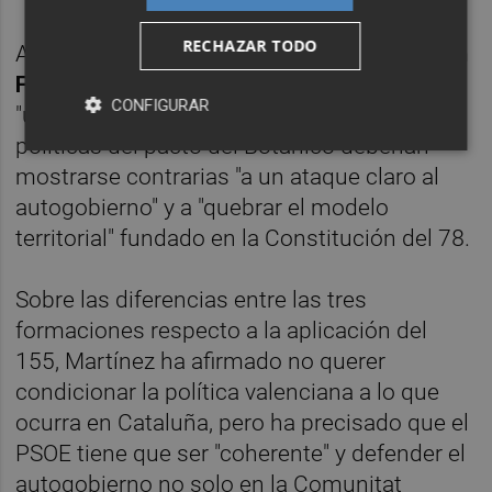
RECHAZAR TODO
A diferencia de Muñoz, el senador de Podem
Ferran Martínez
ha indicado que se está en
CONFIGURAR
"un momento crucial" y todas las fuerzas
políticas del pacto del Botánico deberían
mostrarse contrarias "a un ataque claro al
autogobierno" y a "quebrar el modelo
territorial" fundado en la Constitución del 78.
Sobre las diferencias entre las tres
formaciones respecto a la aplicación del
155, Martínez ha afirmado no querer
condicionar la política valenciana a lo que
ocurra en Cataluña, pero ha precisado que el
PSOE tiene que ser "coherente" y defender el
autogobierno no solo en la Comunitat