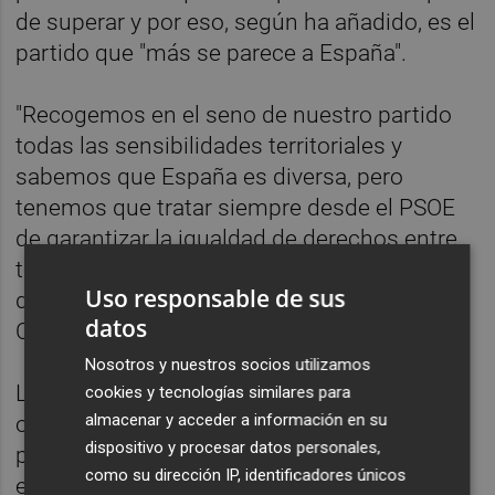
de superar y por eso, según ha añadido, es el
partido que "más se parece a España".
"Recogemos en el seno de nuestro partido
todas las sensibilidades territoriales y
sabemos que España es diversa, pero
tenemos que tratar siempre desde el PSOE
de garantizar la igualdad de derechos entre
todos los ciudadanos independientemente
Uso responsable de sus
del lugar donde vivan, y actualmente eso en
datos
Cataluña no se está produciendo", ha dicho.
Nosotros y nuestros socios utilizamos
La convocatoria de elecciones es, en su
cookies y tecnologías similares para
almacenar y acceder a información en su
opinión, uno de los mecanismos previstos
dispositivo y procesar datos personales,
para generar "una normalidad democrática y
como su dirección IP, identificadores únicos
el respeto a la legalidad, no solo a la