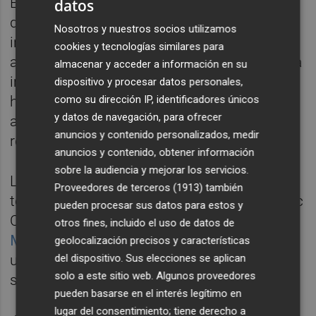
En ambos casos se concede el plazo de 15
datos
días para la personación “de quienes tengan
Nosotros y nuestros socios utilizamos
interés legítimo en sostener la conformidad
cookies y tecnologías similares para
a derecho de la disposición, acto o conducta
almacenar y acceder a información en su
impugnados”. Por tanto, todavía hay margen
dispositivo y procesar datos personales,
hasta conocer si el Tribunal valenciano
como su dirección IP, identificadores únicos
y datos de navegación, para ofrecer
admite los recursos y estos tienen un
anuncios y contenido personalizados, medir
recorrido legal que vaya más allá.
anuncios y contenido, obtener información
sobre la audiencia y mejorar los servicios.
La admisión no resulta descabellada, si
Proveedores de terceros (1913)
también
tenemos en cuenta que ya el Conselll Jurídic
pueden procesar sus datos para estos y
Consultiu
emitió un dictamen instando a
otros fines, incluido el uso de datos de
Marzà
a justificar la exclusión de las
geolocalización precisos y características
del dispositivo. Sus elecciones se aplican
universidades privadas de Erasmus+, “o en
solo a este sitio web. Algunos proveedores
su caso reconsiderar el mentado criterio”.
pueden basarse en el interés legítimo en
lugar del consentimiento; tiene derecho a