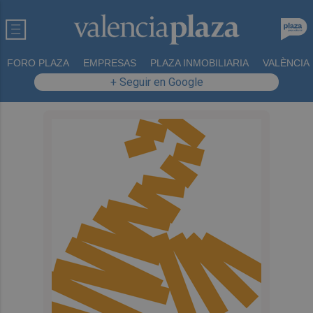
FORO PLAZA
EMPRESAS
PLAZA INMOBILIARIA
VALÈNCIA
+ Seguir en Google