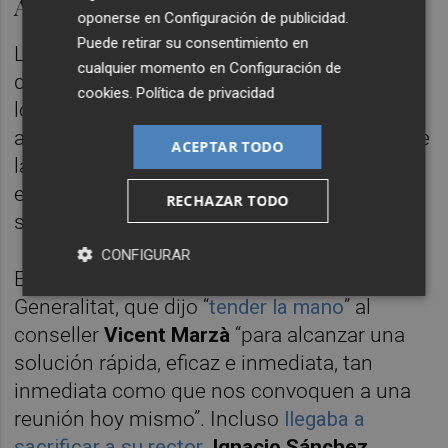
Aproximación entre las partes
oponerse en
Configuración de publicidad
.
Puede retirar su consentimiento en
Lo verdaderamente relevante es el impacto
cualquier momento en
Configuración de
de esta cuestión en las negociaciones. Que
cookies
.
Política de privacidad
los recursos sigan su curso contrasta con el
acercamiento que parece haber habido entre
ACEPTAR TODO
la Conselleria y la Católica. Ambas partes
establecían primeros contactos esta
RECHAZAR TODO
semana.
CONFIGURAR
El desencadenante fue el anuncio de la
Generalitat, que dijo “
tender la mano
” al
conseller
Vicent Marzà
“para alcanzar una
solución rápida, eficaz e inmediata, tan
inmediata como que nos convoquen a una
reunión hoy mismo”. Incluso
llegaba a
sacrificar a su rector
,
Ignacio Sánchez