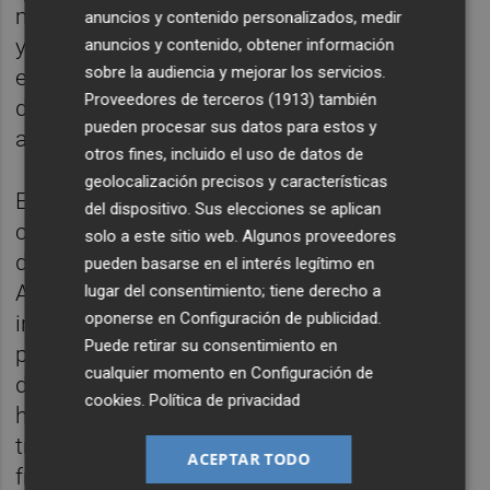
movimiento vecinal y ciudadano de rechazo
anuncios y contenido personalizados, medir
y las expropiaciones provocaron incidentes
anuncios y contenido, obtener información
sobre la audiencia y mejorar los servicios.
en 2002 cuando las máquinas entraron a
Proveedores de terceros (1913)
también
derribar algunas de las Alquerias de la zona
pueden procesar sus datos para estos y
afectada.
otros fines, incluido el uso de datos de
geolocalización precisos y características
En 2013 el TSJCV dio la razón a estos
del dispositivo. Sus elecciones se aplican
colectivos y declaró nula la ZAL, una
solo a este sitio web. Algunos proveedores
decisión que en 2015 ratificó el Supremo.
pueden basarse en el interés legítimo en
Alegando que se trataba de una situación
lugar del consentimiento; tiene derecho a
oponerse en
Configuración de publicidad
.
irreversible, en 2018 la Generalitat activó un
Puede retirar su consentimiento en
plan para reactivarla, pese a que militantes
cualquier momento en
Configuración de
de los partidos que componen el Botànic
cookies
.
Política de privacidad
habían participado en las protestas para
tratar de frenarla en su día lo que provocó
ACEPTAR TODO
fricciones internas.