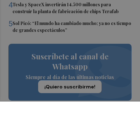
4
Tesla y SpaceX invertirán 14.500 millones para
construir la planta de fabricación de chips Terafab
5
Sol Picó: “El mundo ha cambiado mucho; ya no es tiempo
de grandes espectáculos”
Suscríbete al canal de
Whatsapp
Siempre al día de las últimas noticias
¡Quiero suscribirme!