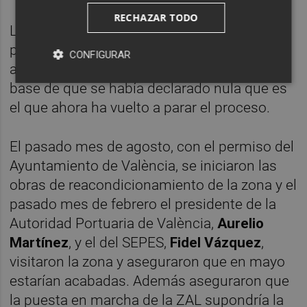
RECHAZAR TODO
La Plataforma ‘Horta és futur. NO a la ZAL‘
presentó un recurso contencioso-
CONFIGURAR
administrativo contra esa decisión sobre la
base de que se había declarado nula que es
el que ahora ha vuelto a parar el proceso.
El pasado mes de agosto, con el permiso del
Ayuntamiento de València, se iniciaron las
obras de reacondicionamiento de la zona y el
pasado mes de febrero el presidente de la
Autoridad Portuaria de València,
Aurelio
Martínez
, y el del SEPES,
Fidel Vázquez
,
visitaron la zona y aseguraron que en mayo
estarían acabadas. Además aseguraron que
la puesta en marcha de la ZAL supondría la