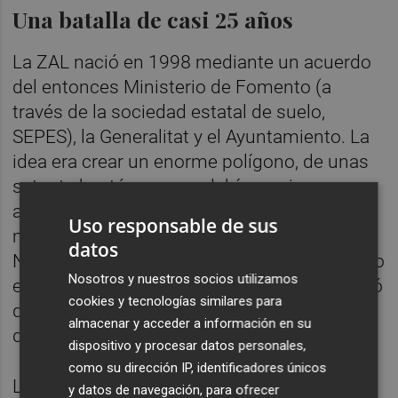
Una batalla de casi 25 años
La ZAL nació en 1998 mediante un acuerdo
del entonces Ministerio de Fomento (a
través de la sociedad estatal de suelo,
SEPES), la Generalitat y el Ayuntamiento. La
idea era crear un enorme polígono, de unas
setenta hectáreas, que debía servir para
actividades logísticas de mercancías
Uso responsable de sus
marítimas, principalmente en contenedores.
datos
Nunca ha llegado a entrar en funcionamiento
Nosotros y nuestros socios utilizamos
en este tiempo aunque en su día se defendió
cookies y tecnologías similares para
que era indispensable para el crecimiento
almacenar y acceder a información en su
del Puerto.
dispositivo y procesar datos personales,
como su dirección IP, identificadores únicos
La propuesta generó desde el inicio un
y datos de navegación, para ofrecer