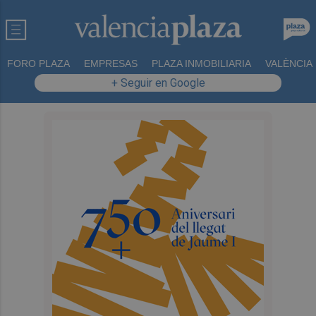
FORO PLAZA
EMPRESAS
PLAZA INMOBILIARIA
VALÈNCIA
+ Seguir en Google