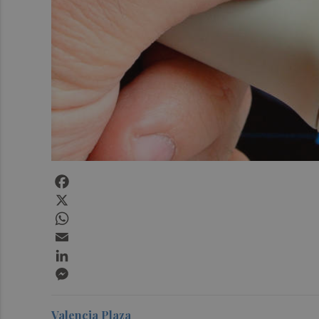
Facebook
X
WhatsApp
Email
LinkedIn
Messenger
Valencia Plaza