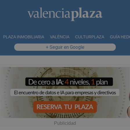
PLAZA INMOBILIARIA
VALÈNCIA
CULTURPLAZA
GUÍA HED
+ Seguir en Google