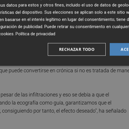
s datos para estos y otros fines, incluido el uso de datos de geolo
rísticas del dispositivo. Sus elecciones se aplican solo a este sitio
atómicas afectadas por una lesión inespecífica como la
 basarse en el interés legítimo en lugar del consentimiento; tiene 
esión y precisando el área de tratamiento para la infiltrac
guración de publicidad
. Puede retirar su consentimiento en cualqu
e tipo de lesiones de manera precoz, los periodos de
cookies
.
Política de privacidad
anas.
RECHAZAR TODO
ACE
s de las rodillas, tobillo o pie, la ecografía es una técnica
omo por ejemplo en el caso del tratamiento de la fascitis
s que puede convertirse en crónica si no es tratada de man
 pesar de las infiltraciones y eso se debía a que el
sando la ecografía como guía, garantizamos que el
r, consiguiendo por tanto, el efecto deseado", ha señalado