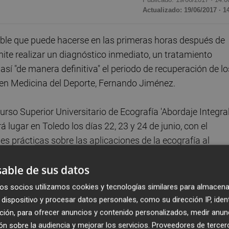
Actualizado: 19/06/2017 · 1
ble que puede hacerse en las primeras horas después de
rmite realizar un diagnóstico inmediato, un tratamiento
así "de manera definitiva" el periodo de recuperación de lo
 en Medicina del Deporte, Fernando Jiménez.
 Curso Superior Universitario de Ecografía 'Abordaje Integra
ndrá lugar en Toledo los días 22, 23 y 24 de junio, con el
des prácticas sobre las aplicaciones de la ecografía al
fectan tanto a deportistas profesionales como aficionados
able de sus datos
 diferencia de otras, permite realizar estudios dinámicos,
os socios utilizamos cookies y tecnologías similares para almacena
a de lesiones prearticulares, como la rotura de los
dispositivo y procesar datos personales, como su dirección IP, iden
s en los tendones del manguito rotador del hombro, según l
ción, para ofrecer anuncios y contenido personalizados, medir anun
n sobre la audiencia y mejorar los servicios.
Proveedores de tercer