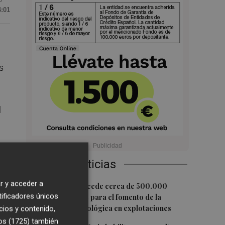
4:01
s
l
.
Últimas Noticias
r y acceder a
1
Agricultura concede cerca de 500.000
tificadores únicos
euros en ayudas para el fomento de la
os
innovación tecnológica en explotaciones
cios y contenido,
os (1725)
también