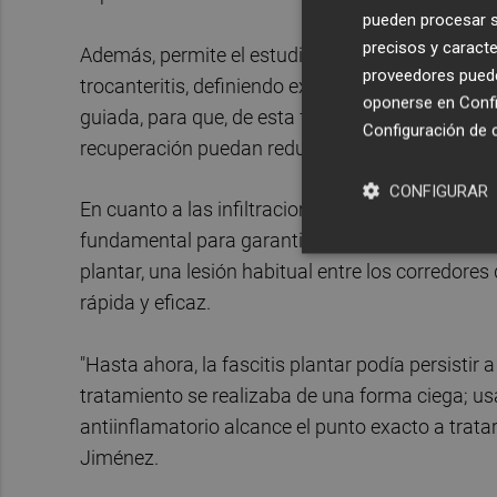
pueden procesar su
precisos y caracte
Además, permite el estudio preciso de zonas an
proveedores pueden
trocanteritis, definiendo exactamente el tipo de l
oponerse en
Confi
guiada, para que, de esta forma, al detectar est
Configuración de 
recuperación puedan reducirse de meses a sem
CONFIGURAR
En cuanto a las infiltraciones en las articulacione
fundamental para garantizar el éxito de estas, c
plantar, una lesión habitual entre los corredore
rápida y eficaz.
"Hasta ahora, la fascitis plantar podía persistir a
tratamiento se realizaba de una forma ciega; u
antiinflamatorio alcance el punto exacto a trata
Jiménez.