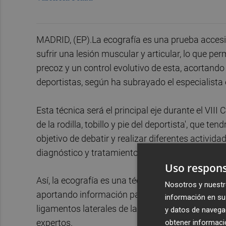
MADRID, (EP).La ecografía es una prueba accesi
sufrir una lesión muscular y articular, lo que pe
precoz y un control evolutivo de esta, acortando 
deportistas, según ha subrayado el especialista
Esta técnica será el principal eje durante el VIII
de la rodilla, tobillo y pie del deportista', que te
objetivo de debatir y realizar diferentes activida
diagnóstico y tratamiento de las lesiones que a
Uso respons
Así, la ecografía es una técnica de imagen que, a
Nosotros y nuestr
aportando información para confirmar la presenci
información en su 
ligamentos laterales de la rodilla o las lesione
y datos de navega
expertos.
obtener informació