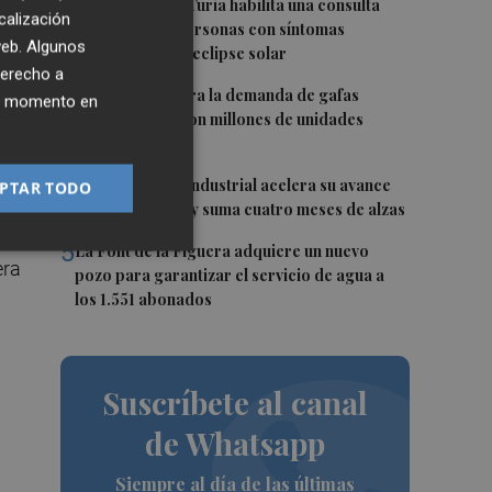
2
Vithas Valencia Turia habilita una consulta
calización
gratuita para personas con síntomas
 web. Algunos
oculares tras el eclipse solar
derecho a
ión
3
El eclipse dispara la demanda de gafas
ier momento en
homologadas con millones de unidades
distribuidas
4
La producción industrial acelera su avance
PTAR TODO
en junio al 3,8% y suma cuatro meses de alzas
5
La Font de la Figuera adquiere un nuevo
era
pozo para garantizar el servicio de agua a
los 1.551 abonados
Suscríbete al canal
de Whatsapp
Siempre al día de las últimas