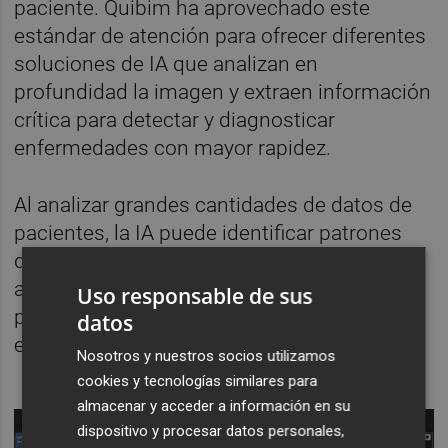
paciente. Quibim ha aprovechado este
estándar de atención para ofrecer diferentes
soluciones de IA que analizan en
profundidad la imagen y extraen información
crítica para detectar y diagnosticar
enfermedades con mayor rapidez.
Al analizar grandes cantidades de datos de
pacientes, la IA puede identificar patrones
que, de otro modo, pasarían desapercibidos
al ojo clínico facilitando a los médicos una
Uso responsable de sus
perspectiva más amplia sobre una
datos
enfermedad o condición en particular.
Nosotros y nuestros socios utilizamos
cookies y tecnologías similares para
almacenar y acceder a información en su
dispositivo y procesar datos personales,