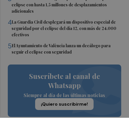
eclipse con hasta 1,5 millones de desplazamientos
adicionales
4
La Guardia Civil desplegará un dispositivo especial de
seguridad por el eclipse del día 12, con más de 24.000
efectivos
5
El Ayuntamiento de València lanza un decálogo para
seguir el eclipse con seguridad
Suscríbete al canal de
Whatsapp
Siempre al día de las últimas noticias
¡Quiero suscribirme!