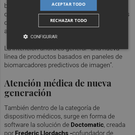
ACEPTAR TODO
basadas en el valor en ciencias de la vida
que ayudan a identificar nuevas necesidades
RECHAZAR TODO
del mercado y crear nuevos algoritmos”,
afirman.
CONFIGURAR
La intención ahora es generar “una nueva
línea de productos basados en paneles de
biomarcadores predictivos de imagen”.
Atención médica de nueva
generación
También dentro de la categoría de
dispositivo médicos, surge en forma de
software la solución de
Doctomatic
, creada
por
Fred
eric Llordachs -
cofundador de