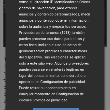
como su dirección IP, identificadores únicos
y datos de navegación, para ofrecer
anuncios y contenido personalizados, medir
anuncios y contenido, obtener información
sobre la audiencia y mejorar los servicios.
Proveedores de terceros (1913)
también
pueden procesar sus datos para estos y
otros fines, incluido el uso de datos de
geolocalización precisos y características
del dispositivo. Sus elecciones se aplican
“Nuestro objetivo principal es la aplicación
solo a este sitio web. Algunos proveedores
de técnicas de IA a imágenes médicas para
pueden basarse en el interés legítimo en
desbloquear nuevos datos que pueden
lugar del consentimiento; tiene derecho a
transformarse en predicciones procesables
oponerse en
Configuración de publicidad
.
para las ciencias de la vida y los
Puede retirar su consentimiento en
proveedores. El modelo de negocio se basa
cualquier momento en
Configuración de
cookies
.
Política de privacidad
en una plataforma comercializada a través
de SaaS para hospitales y asociaciones