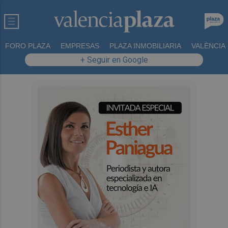
FORO PLAZA
EMPRESAS
PLAZA INMOBILIARIA
VALÈNCIA
+ Seguir en Google