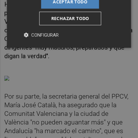
ACEPTAR TODO
Ha insistido en que la campaña de la Catalá
para la alcaldía de València no debe ser "Tu
RECHAZAR TODO
València", sino "Tú, València", mientras que en
cuanto a Mazón, ha resaltado que España y la
CONFIGURAR
Comunitat necesitan política "adulta" y
dirigentes "muy maduros, preparados y que
digan la verdad".
Por su parte, la secretaria general del PPCV,
María José Català, ha asegurado que la
Comunitat Valenciana y la ciudad de
València "no pueden aguantar más" y que
Andalucía "ha marcado el camino", que es