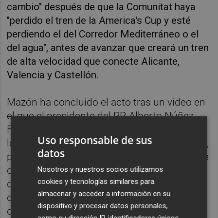
cambio" después de que la Comunitat haya
"perdido el tren de la America's Cup y esté
perdiendo el del Corredor Mediterráneo o el
del agua", antes de avanzar que creará un tren
de alta velocidad que conecte Alicante,
Valencia y Castellón.
Mazón ha concluido el acto tras un vídeo en
el que el presidente del PP, Alberto Núñez
Feijóo le ha emplazado a "aprovechar bien
Uso responsable de sus
los meses que quedan hasta las elecciones",
datos
puesto que el segundo cumpleaños al frente
del PPCV lo cumplirá, según el líder popular,
Nosotros y nuestros socios utilizamos
cookies y tecnologías similares para
desde el Palau de la Generalitat, tras "el
almacenar y acceder a información en su
deterioro paulatino del Gobierno y la
dispositivo y procesar datos personales,
dimisión obligada de Oltra".