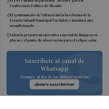
3
El PSPV ultima su particular 'All Stars' para la
Conferencia Política de Alicante
4
El Ayuntamiento de València inicia la reforma de la
Escuela Infantil Municipal Pardalets e instalará aire
acondicionado
5
València prepara un operativo especial de limpieza en
playas y el punto de observación para el eclipse solar
Suscríbete al canal de
Whatsapp
Siempre al día de las últimas noticias
¡Quiero suscribirme!