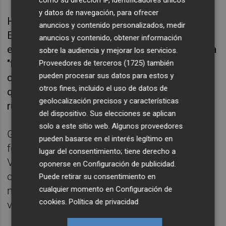
como su dirección IP, identificadores únicos
y datos de navegación, para ofrecer
Ha sido el vicesecretario institucional del PP,
anuncios y contenido personalizados, medir
Esteban González Pons, quien ha introducido
anuncios y contenido, obtener información
el vídeo, al que Mazón ha dicho que no le va a
sobre la audiencia y mejorar los servicios.
"fallar", porque el PP "representa a más de
Proveedores de terceros (1725)
también
pueden procesar sus datos para estos y
cinco millones de personas en la Comunitat
otros fines, incluido el uso de datos de
que quieren ese cambio para enderezar el
geolocalización precisos y características
rumbo de España".
del dispositivo. Sus elecciones se aplican
solo a este sitio web. Algunos proveedores
González Pons ha señalado que la única
pueden basarse en el interés legítimo en
fórmula para cambiar la Comunitat
lugar del consentimiento; tiene derecho a
Valenciana es "trabajar, trabajar y trabajar"
oponerse en
Configuración de publicidad
.
con "responsabilidad, madurez y
Puede retirar su consentimiento en
cualquier momento en
Configuración de
moderación" y que "el PP ganará porque se
cookies
.
Política de privacidad
va a merecer ganar".