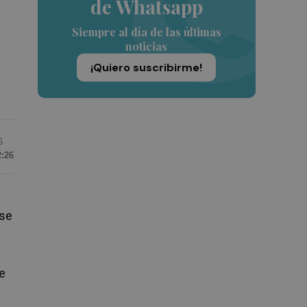
de Whatsapp
Siempre al día de las últimas
noticias
¡Quiero suscribirme!
6
2:26
rse
e