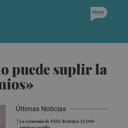
 puede suplir la
onios»
Últimas Noticias
1
La economía de EEUU destruyó 23.000
empleos en julio