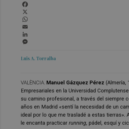
Facebook
X
WhatsApp
Email
LinkedIn
Messenger
Luis A. Torralba
VALÈNCIA.
M
anuel
Gázquez Pérez
(Almería, 
Empresariales en la Universidad Complutense 
su camino profesional, a través del siempre c
años en Madrid «sentí la necesidad de un camb
ideal por lo que me trasladé a estas tierras». 
le encanta practicar
running
, pádel, esquí y ci