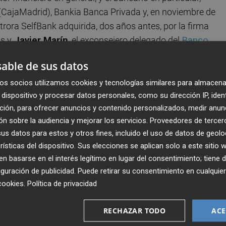
 (CajaMadrid), Bankia Banca Privada y, en noviembre de
trora SelfBank adquirida, dos años antes, por la firma
s y
Javier Marín
, el exconsejero delegado del
Banco
d Rial
—con los que también trabajó en
Bankia
—, fueron 
able de sus datos
puntaba directamente a ser el sucesor de
Emilio Botín
al
fallecimiento lo cambió todo). ¿Qué supuso para usted la
os socios utilizamos cookies y tecnologías similares para almacena
dispositivo y procesar datos personales, como su dirección IP, iden
y atractivo y ambicioso a la vez; esta entidad representa 
ción, para ofrecer anuncios y contenido personalizados, medir anun
 que me identifico. Un proyecto entonces—y ahora— forma
n sobre la audiencia y mejorar los servicios.
Proveedores de tercer
trabajado en el pasado».
s datos para estos y otros fines, incluido el uso de datos de geolo
rísticas del dispositivo. Sus elecciones se aplican solo a este sitio
era todo un CEO del Banco Santander? «A pesar de ser
 basarse en el interés legítimo en lugar del consentimiento; tiene 
ero nacional, es cercano en el trato personal. Se involu
guración de publicidad
. Puede retirar su consentimiento en cualqu
lquiera de nosotros. Lleva en el ADN todos y cada un
cookies
.
Política de privacidad
, y se preocupa por trasladarlos a todo el equipo:
atía…».
RECHAZAR TODO
ACE