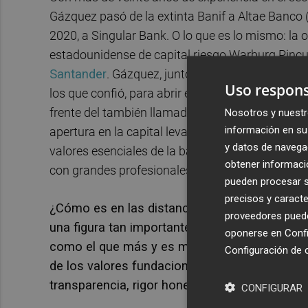
Gázquez pasó de la extinta Banif a Altae Banco
2020, a Singular Bank. O lo que es lo mismo: la o
estadounidense de capital riesgo Warburg Pincu
Santander
. Gázquez, junto a Luis Herrero y
Davi
Uso respons
los que confió, para abrir en València, el que a
frente del también llamado banco rojo (pero su 
Nosotros y nuestr
información en su 
apertura en la capital levantina? «Fue un reto mu
y datos de navega
valores esenciales de la banca privada con los
obtener informació
con grandes profesionales con los que ya había 
pueden procesar su
precisos y caracte
¿Cómo es en las distancias cortas el que fu
proveedores pueden
una figura tan importante en el sector financi
oponerse en
Confi
como el que más y es muy accesible para cua
Configuración de 
de los valores fundacionales de Singular Bank
transparencia, rigor honestidad, respeto, emp
CONFIGURAR