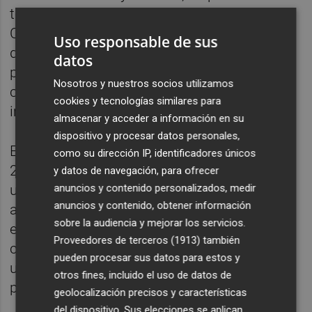
término, sobre la prescripción, que
Cementos La Unión continuaba
Uso responsable de sus
desarrollando en 2015 promoción
datos
publicitaria de sacos de cemento y mortero
Nosotros y nuestros socios utilizamos
con utilización de la imagen de la mujer
cookies y tecnologías similares para
impresa en los mismos a modo de objeto.
almacenar y acceder a información en su
dispositivo y procesar datos personales,
En esta línea, señalan que al menos desde
como su dirección IP, identificadores únicos
2005 la empresa ha efectuado y mantenido
y datos de navegación, para ofrecer
anuncios y contenido personalizados, medir
una misma y única línea de promoción y
anuncios y contenido, obtener información
acción publicitaria, continuada y prolongada
sobre la audiencia y mejorar los servicios.
en el tiempo a través de diferentes
Proveedores de terceros (1913)
también
contenidos y secuencias, consistente en la
pueden procesar sus datos para estos y
utilización de la mujer como reclamo para la
otros fines, incluido el uso de datos de
promoción comercial de sus productos.
geolocalización precisos y características
del dispositivo. Sus elecciones se aplican