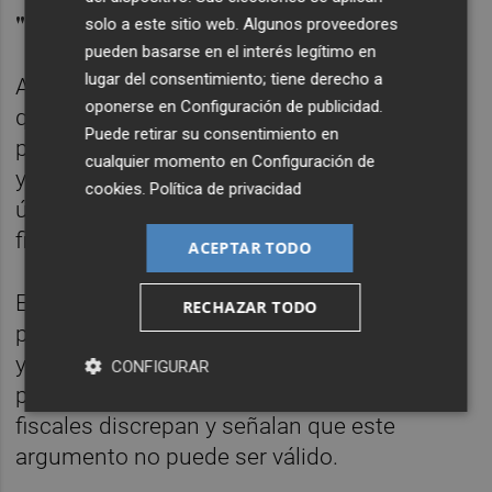
"Se infringe la ley"
solo a este sitio web. Algunos proveedores
pueden basarse en el interés legítimo en
lugar del consentimiento; tiene derecho a
Así, consideran que se infringe la ley, dado
oponerse en
Configuración de publicidad
.
que no procede declarar prescrita la acción
Puede retirar su consentimiento en
procesal respecto de diferentes secuencias
cualquier momento en
Configuración de
y contenidos, integrantes de una misma,
cookies
.
Política de privacidad
única y continuada conducta publicitaria no
finalizada.
ACEPTAR TODO
En cuanto a la carencia sobrevenida alegada
RECHAZAR TODO
por el juez, en relación con que la empresa
ya ha retirado de su página web imágenes
CONFIGURAR
publicitarias relacionadas con la mujer, los
fiscales discrepan y señalan que este
argumento no puede ser válido.