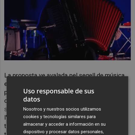
La proposta ve
avalada
pel
segell de mú
sica
experimental
Cr
ónica
, amb base a la ciutat
Uso responsable de sus
portuguesa de
Porto.
Cr
ó
nica
Electr
ó
nica
,
datos
dirigit per
Miguel
Carvalhais
és
un dels
segells internacionals m
és respectats de
Nosotros y nuestros socios utilizamos
cookies y tecnologías similares para
l'escena experimental d'arreu. La dilatada
almacenar y acceder a información en su
traject
ò
ria
del projecte editorial
és
un
dispositivo y procesar datos personales,
testimoni clau aix
í
com el llistat d'artistes