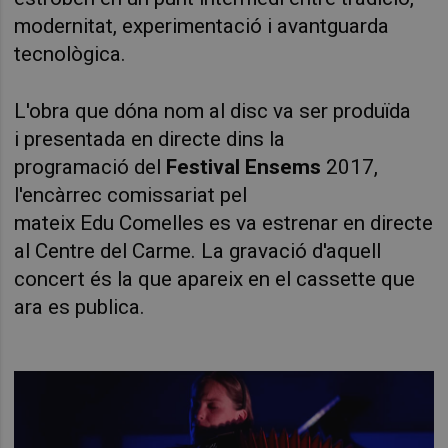
modernitat, experimentaci
ó
i avantguarda
tecnolò
gica.
L'obra que
d
ó
na nom al disc va ser produ
ï
da
i
presentada en directe dins la
programació
del
Festival Ensems
2017,
l'enc
àrrec comissariat pel
mateix
Edu
Comelles es va estrenar en directe
al Centre del Carme. La
gravació
d'aquell
concert
és
la que apareix en el
cassette
que
ara es publica.