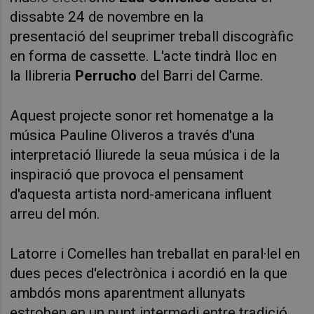
dissabte
24 de novembre en la
presentació
del seuprimer treball discogr
à
fic
en forma de
cassette. L'acte tindrà
lloc en
la
llibreria
Perrucho
del
Barri
del Carme
.
Aquest projecte sonor ret homenatge a la
música
Pauline Oliveros a través d'una
interpretaci
ó
lliurede la seua música i de
la
inspiraci
ó que provoca el pensament
d'aquesta artista
nord-americana
influent
arreu del m
ó
n.
Latorre
i Comelles han treballat en
paral
·
lel en
dues peces d'electr
ò
nica i acordi
ó en la que
ambdós mons aparentment allunyats
estroben en un punt
intermedi
entre tradici
ó
,