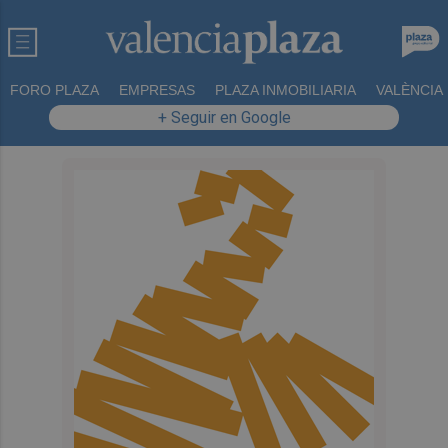
FORO PLAZA
EMPRESAS
PLAZA INMOBILIARIA
VALÈNCIA
+ Seguir en Google