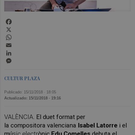
Facebook
X
WhatsApp
Email
LinkedIn
Messenger
CULTUR PLAZA
Publicado: 15/11/2018 ·
18:05
Actualizado: 15/11/2018 · 19:16
VALÈNCIA.
El duet format per
la
compositora
valenciana
Isabel Latorre
i el
m
ú
sic electr
ò
nic
Edu
Comelles
debuta
el