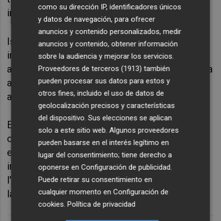
como su dirección IP, identificadores únicos
internacionals que
omplen
els seus cat
àlegs.
y datos de navegación, para ofrecer
anuncios y contenido personalizados, medir
Isabel Latorre és mú
sic, compositora
i
anuncios y contenido, obtener información
intèrpret especialitzada en mitjans
sobre la audiencia y mejorar los servicios.
audiovisuals, actualment compagina docència
Proveedores de terceros (1913)
también
pueden procesar sus datos para estos y
amb diferents projectes musicals i
col
·
labora
otros fines, incluido el uso de datos de
amb À
punt
Ràdio
entre d'altres.
geolocalización precisos y características
del dispositivo. Sus elecciones se aplican
Edu
Comelles é
s artista sonor, m
úsic i gestor
solo a este sitio web. Algunos proveedores
cultural independent
especialitzat
en música
pueden basarse en el interés legítimo en
experimental. Treballa en diferents projectes
lugar del consentimiento; tiene derecho a
individuals i col
·
lectius on el so, l'escolta i
oponerse en
Configuración de publicidad
.
l'experimentaci
ó s
ó
n l'eix principal de
Puede retirar su consentimiento en
cualquier momento en
Configuración de
la
seua
tasca.
cookies
.
Política de privacidad