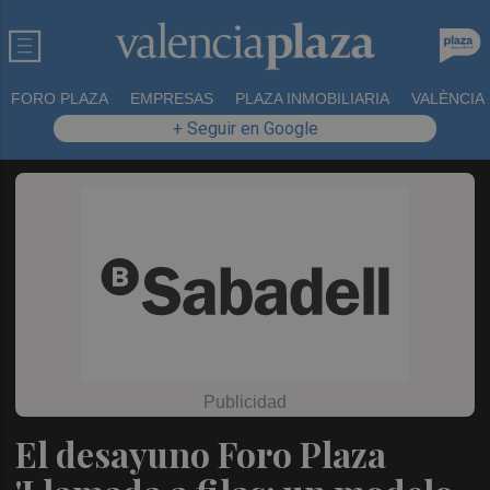
FORO PLAZA
EMPRESAS
PLAZA INMOBILIARIA
VALÈNCIA
+ Seguir en Google
El desayuno Foro Plaza