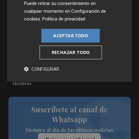
2
La Biblioteca Valenciana conmemora el 750 aniversario
Puede retirar su consentimiento en
del legado de Jaume I
cualquier momento en
Configuración de
3
La Generalitat destina 132 millones a 24 nuevas
cookies
.
Política de privacidad
infraestructuras sociosanitarias de mayores y personas
con discapacidad
ACEPTAR TODO
4
La movilidad el 12 de agosto podría duplicarse por el
eclipse con hasta 1,5 millones de desplazamientos
RECHAZAR TODO
adicionales
5
CONFIGURAR
La Guardia Civil desplegará un dispositivo especial de
seguridad por el eclipse del día 12, con más de 24.000
efectivos
Suscríbete al canal de
Whatsapp
Siempre al día de las últimas noticias