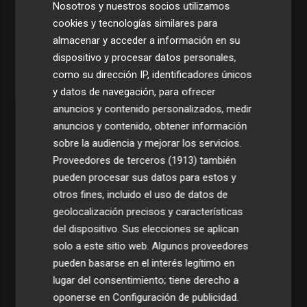
Nosotros y nuestros socios utilizamos
cookies y tecnologías similares para
almacenar y acceder a información en su
dispositivo y procesar datos personales,
como su dirección IP, identificadores únicos
y datos de navegación, para ofrecer
anuncios y contenido personalizados, medir
anuncios y contenido, obtener información
sobre la audiencia y mejorar los servicios.
Proveedores de terceros (1913)
también
pueden procesar sus datos para estos y
otros fines, incluido el uso de datos de
geolocalización precisos y características
Últimas Noticias
del dispositivo. Sus elecciones se aplican
solo a este sitio web. Algunos proveedores
1
Aemet prevé peligro de incendios "muy alto" o
pueden basarse en el interés legítimo en
"extremo" en la mayor parte de la Península y Baleares
lugar del consentimiento; tiene derecho a
el día del eclipse
oponerse en
Configuración de publicidad
.