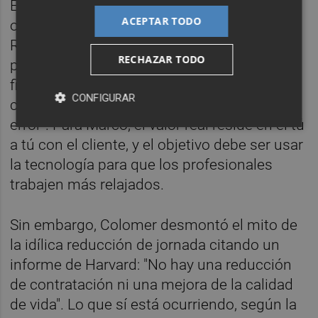
El impacto en el empleo y las estructuras
ACEPTAR TODO
organizativas centró gran parte del debate.
Respecto a si la automatización reducirá las
RECHAZAR TODO
plantillas, el socio de PWC fue tajante: "La
firma de servicios que decida quedarse solo
CONFIGURAR
con el 20% de su plantilla creo que es un
error". Para Marco, el valor real reside en el tú
a tú con el cliente, y el objetivo debe ser usar
la tecnología para que los profesionales
trabajen más relajados.
Sin embargo, Colomer desmontó el mito de
la idílica reducción de jornada citando un
informe de Harvard: "No hay una reducción
de contratación ni una mejora de la calidad
de vida". Lo que sí está ocurriendo, según la