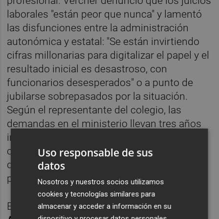
profesional. Vercher denunció que los juicios
laborales "están peor que nunca" y lamentó
las disfunciones entre la administración
autonómica y estatal: "Se están invirtiendo
cifras millonarias para digitalizar el papel y el
resultado inicial es desastroso, con
funcionarios desesperados" o a punto de
jubilarse sobrepasados por la situación.
Según el representante del colegio, las
demandas en el ministerio llevan tres años
intentando parametrizarse sin éxito,
concluyendo que la falta de un expediente
Uso responsable de sus
digital paraliza el avance tanto en el sector
datos
público como en el privado.
Nosotros y nuestros socios utilizamos
cookies y tecnologías similares para
En contraste,
Carlos Rodríguez
, socio de
almacenar y acceder a información en su
dispositivo y procesar datos personales,