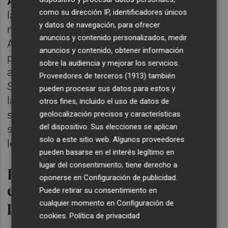
Andersen
, defendió el avance imparable de
como su dirección IP, identificadores únicos
la tecnología, asegurando que "la IA está
y datos de navegación, para ofrecer
mejorando sus modelos fundacionales".
anuncios y contenido personalizados, medir
Ante la afirmación de Pujadas de que la
anuncios y contenido, obtener información
profesión cambiará radicalmente y que la IA
sobre la audiencia y mejorar los servicios.
asumirá el 80% del trabajo del abogado,
Proveedores de terceros (1913)
también
Soler matizó que esa discusión es operativa:
pueden procesar sus datos para estos y
la verdadera diferencia entre despachos no
otros fines, incluido el uso de datos de
será tener una IA que lea miles de correos,
geolocalización precisos y características
del dispositivo. Sus elecciones se aplican
sino el criterio humano aportado tras la
solo a este sitio web. Algunos proveedores
lectura del informe.
pueden basarse en el interés legítimo en
lugar del consentimiento; tiene derecho a
Reconfiguración de
oponerse en
Configuración de publicidad
.
estructuras: ¿El fin de la
Puede retirar su consentimiento en
pirámide corporativa?
cualquier momento en
Configuración de
cookies
.
Política de privacidad