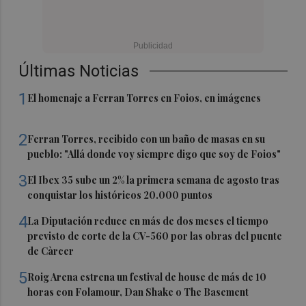
Últimas Noticias
1
El homenaje a Ferran Torres en Foios, en imágenes
2
Ferran Torres, recibido con un baño de masas en su
pueblo: "Allá donde voy siempre digo que soy de Foios"
3
El Ibex 35 sube un 2% la primera semana de agosto tras
conquistar los históricos 20.000 puntos
4
La Diputación reduce en más de dos meses el tiempo
previsto de corte de la CV-560 por las obras del puente
de Càrcer
5
Roig Arena estrena un festival de house de más de 10
horas con Folamour, Dan Shake o The Basement