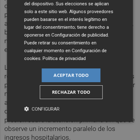
del dispositivo. Sus elecciones se aplican
documento. "Algunas personas mayores
solo a este sitio web. Algunos proveedores
podrían ver a los médicos de atención
pueden basarse en el interés legítimo en
ambulatoria como confidentes de confianza,
lugar del consentimiento; tiene derecho a
buscando atención no solo por razones
oponerse en
Configuración de publicidad
.
médicas, sino también por apoyo
Puede retirar su consentimiento en
emocional".
cualquier momento en
Configuración de
cookies
.
Política de privacidad
Los investigadores sostienen que "estos
ACEPTAR TODO
resultados pueden reforzar la idea de que las
personas solas acuden al médico menos por
RECHAZAR TODO
necesidades médicas que para tener a
alguien con quien hablar", una circunstancia
CONFIGURAR
que podría explicar por qué aumenta la
presión sobre la atención primaria sin que se
observe un incremento paralelo de los
ingresos hospitalarios.