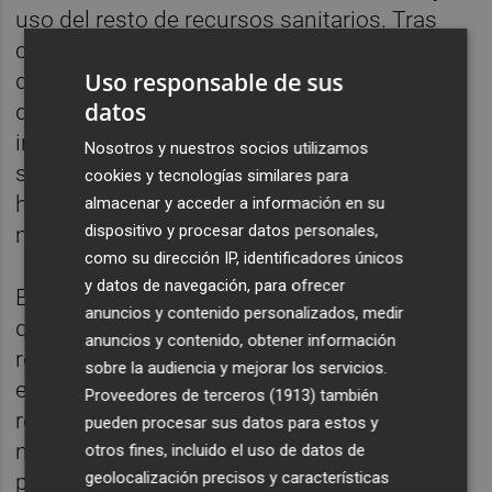
uso del resto de recursos sanitarios. Tras
controlar variables como la edad, el estado
Uso responsable de sus
de salud, las enfermedades crónicas, el nivel
datos
de ingresos o la situación familiar, los
investigadores no encontraron diferencias
Nosotros y nuestros socios utilizamos
significativas ni en el número de
cookies y tecnologías similares para
hospitalizaciones ni en el consumo de
almacenar y acceder a información en su
dispositivo y procesar datos personales,
medicamentos o las visitas al dentista.
como su dirección IP, identificadores únicos
y datos de navegación, para ofrecer
Este resultado lleva a los autores a plantear
anuncios y contenido personalizados, medir
que una parte de las consultas podría
anuncios y contenido, obtener información
responder a necesidades sociales o
sobre la audiencia y mejorar los servicios.
emocionales más que clínicas. "Nuestros
Proveedores de terceros (1913)
también
resultados no indican necesariamente
pueden procesar sus datos para estos y
mayores necesidades sanitarias entre las
otros fines, incluido el uso de datos de
geolocalización precisos y características
personas mayores solas", recoge el