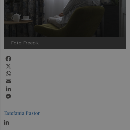
Foto: Freepik
Facebook
X
WhatsApp
Email
LinkedIn
Messenger
Estefanía Pastor