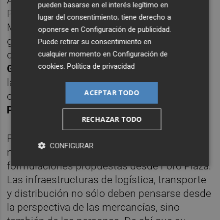
Aerospace,
Pepe Nieto
; el CTO de DAS
pueden basarse en el interés legítimo en
PHOTONICS y coordinador de ICTS
lugar del consentimiento; tiene derecho a
MICRONANOFABS,
Javier Martí
; el director
oponerse en
Configuración de publicidad
.
general de Nealis,
José Luis Vilar
; el gerente
Puede retirar su consentimiento en
de Hilaturas Miel y presidente de Aitex,
León
cualquier momento en
Configuración de
cookies
.
Política de privacidad
Grau
;la CEO de IRISEM,
Amaya Fernández.
y
la fundadora de Imegen y miembro del
ACEPTAR TODO
consejo editorial de Ediciones Plaza,
Ángela
Pérez
.
RECHAZAR TODO
Para llegar al claim del
Grupo 3
, fue
CONFIGURAR
necesario ampliar el alcance de una de las
formulaciones propuestas desde Foro Plaza.
Las infraestructuras de logística, transporte
y distribución no sólo deben pensarse desde
la perspectiva de las mercancías, sino