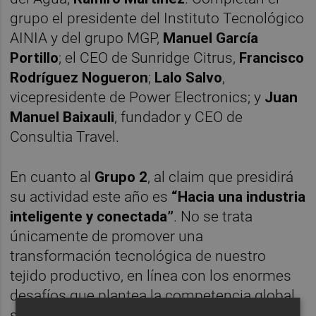
grupo el presidente del Instituto Tecnológico
AINIA​ y del grupo MGP,
Manuel García
Portillo
; el CEO de Sunridge Citrus,
Francisco
Rodríguez Nogueron
;
Lalo Salvo
,
vicepresidente de Power Electronics; y
Juan
Manuel Baixauli
, fundador y CEO de
Consultia Travel.
En cuanto al
Grupo 2
, al claim que presidirá
su actividad este año es
“Hacia una industria
inteligente y conectada”
. No se trata
únicamente de promover una
transformación tecnológica de nuestro
tejido productivo, en línea con los enormes
desafíos que plantea la competencia global,
sino también de articular una estrategia que