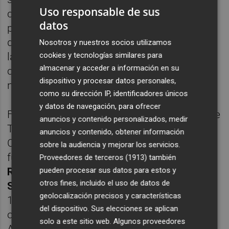
Uso responsable de sus
comprometa al resto de actores públicos y
datos
privados a facilitar que nuestra industria
disponga de las herramientas para integrar
Nosotros y nuestros socios utilizamos
cookies y tecnologías similares para
la inteligencia artificial (IA), garantizar su
almacenar y acceder a información en su
ciberseguridad y dotarse de los mejores
dispositivo y procesar datos personales,
niveles de conectividad.
como su dirección IP, identificadores únicos
y datos de navegación, para ofrecer
Forman parte del Grupo 2, la expresidenta de
anuncios y contenido personalizados, medir
TSMC Europa y coordinadora de la Ley de
anuncios y contenido, obtener información
Chips 2.0 de la UE,
María Marced
; el
sobre la audiencia y mejorar los servicios.
fundador y presidente de S2 Grupo,
José
Proveedores de terceros (1913)
también
pueden procesar sus datos para estos y
Rosell
; el presidente de PLD Space,
Ezequiel
otros fines, incluido el uso de datos de
Sánchez
; el fundador y presidente de
geolocalización precisos y características
1Millionbot,
Andrés Pedreño
; el director de
del dispositivo. Sus elecciones se aplican
operaciones corporativas de Comet
solo a este sitio web. Algunos proveedores