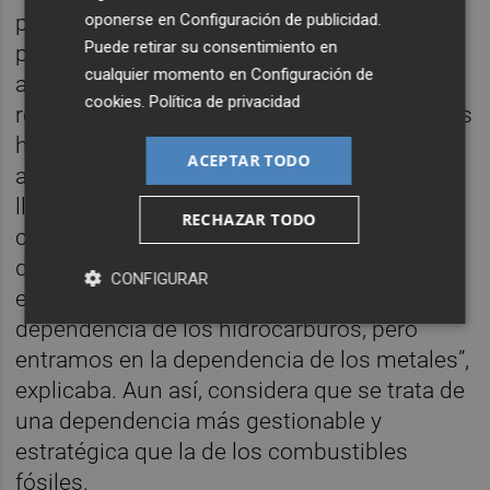
oponerse en
Configuración de publicidad
.
prioridad regulatoria debe centrarse
Puede retirar su consentimiento en
precisamente en desarrollar sistemas de
cualquier momento en
Configuración de
almacenamiento energético. "La obsesión
cookies
.
Política de privacidad
regulatoria no debería ser más energía y más
horas de sol, sino desarrollar más
ACEPTAR TODO
almacenamiento". Parte de esa capacidad
llegará mediante baterías, una tecnología
RECHAZAR TODO
cuya cadena de suministro seguirá
dependiendo en gran medida de Asia y,
CONFIGURAR
especialmente, de China. “Nos salimos de la
dependencia de los hidrocarburos, pero
entramos en la dependencia de los metales”,
explicaba. Aun así, considera que se trata de
una dependencia más gestionable y
estratégica que la de los combustibles
fósiles.