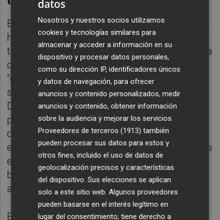
datos
Nosotros y nuestros socios utilizamos
En el caso español, Revuelta cree que el país
cookies y tecnologías similares para
ha alcanzado un punto de saturación
almacenar y acceder a información en su
temporal en energía solar si no se acompaña
dispositivo y procesar datos personales,
de nuevas capacidades de almacenamiento.
como su dirección IP, identificadores únicos
"Con el mix energético que tenemos nos
y datos de navegación, para ofrecer
sobran horas de sol hasta 2040", asegura.
anuncios y contenido personalizados, medir
Desde su punto de vista, seguir instalando
anuncios y contenido, obtener información
potencia fotovoltaica sin resolver antes la
sobre la audiencia y mejorar los servicios.
Proveedores de terceros (1913)
también
capacidad de almacenar energía supone un
pueden procesar sus datos para estos y
error estratégico. "Ahora mismo, instalar más
otros fines, incluido el uso de datos de
energía solar en España es tirar capex a la
geolocalización precisos y características
basura si no incorporamos más
del dispositivo. Sus elecciones se aplican
almacenamiento", afirmaba.
solo a este sitio web. Algunos proveedores
pueden basarse en el interés legítimo en
El experto considera que la verdadera
lugar del consentimiento; tiene derecho a