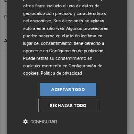
otros fines, incluido el uso de datos de
trituradora para poder gestionar estos
geolocalización precisos y características
residuos.
del dispositivo. Sus elecciones se aplican
solo a este sitio web. Algunos proveedores
pueden basarse en el interés legítimo en
ARCHIVADO EN
VALENCIANA
DANA
DANA VALENCIA
lugar del consentimiento; tiene derecho a
oponerse en
Configuración de publicidad
.
Puede retirar su consentimiento en
cualquier momento en
Configuración de
cookies
.
Política de privacidad
ACEPTAR TODO
RECHAZAR TODO
CONFIGURAR