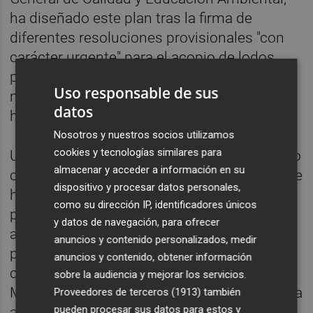
ha diseñado este plan tras la firma de
diferentes resoluciones provisionales "con
carácter urgente" para el acopio de lodos
para posterior relleno en canteras de nueve
Uso responsable de sus
municipios de la provincia de Valencia que
datos
han ofrecido sus instalaciones.
Nosotros y nuestros socios utilizamos
cookies y tecnologías similares para
Uno de los municipios que ya ha comenzado
almacenar y acceder a información en su
con esta operativa es Alfafar. En este caso se
dispositivo y procesar datos personales,
ha dispuesto del campo de fútbol municipal
como su dirección IP, identificadores únicos
para acumular todos los residuos, que son
y datos de navegación, para ofrecer
acumulados y gestionados con maquinaria
anuncios y contenido personalizados, medir
pesada de la empresa pública Tragsa en
anuncios y contenido, obtener información
colaboración con Agentes
sobre la audiencia y mejorar los servicios.
Medioambientales. De la misma forma, se ha
Proveedores de terceros (1913)
también
pueden procesar sus datos para estos y
autorizado el traslado de una máquina