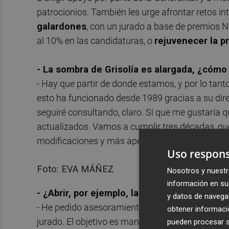
patrocionios. También les urge afrontar retos in
galardones
, con un jurado a base de premios N
al 10% en las candidaturas, o
rejuvenecer la pr
- La sombra de Grisolía es alargada, ¿cómo 
- Hay que partir de donde estamos, y por lo tant
esto ha funcionado desde 1989 gracias a su direc
seguiré consultando, claro. Sí que me gustaría 
actualizados. Vamos a cumplir tres décadas, q
modificaciones y más aperturismo.
Uso respons
Foto: EVA MÁÑEZ
Nosotros y nuestr
información en su 
- ¿Abrir, por ejemplo, la configuración de l
y datos de navega
- He pedido asesoramiento entre los amigos de 
obtener informació
jurado. El objetivo es mantener la calidad de ha
pueden procesar su