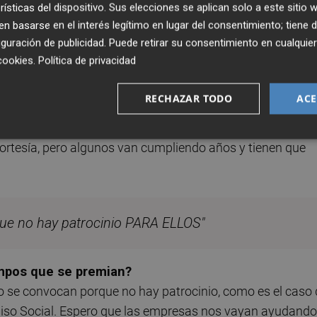
rísticas del dispositivo. Sus elecciones se aplican solo a este sitio
 el resto de miembros sean personas que visibilicen la
 basarse en el interés legítimo en lugar del consentimiento; tiene 
no pueden ser jurados, por lo que al final tienes que ir a
guración de publicidad
. Puede retirar su consentimiento en cualqu
a un francés, porque ven lo que se está haciendo aquí.
cookies
.
Política de privacidad
2017?
RECHAZAR TODO
ACE
Nobel inéditos. No te puedo decir los nombres, pero son
para que estén al tanto de la vanguardia científica. A to
ortesía, pero algunos van cumpliendo años y tienen que
ue no hay patrocinio PARA ELLOS"
ampos que se premian?
o se convocan porque no hay patrocinio, como es el caso 
iso Social. Espero que las empresas nos vayan ayudando