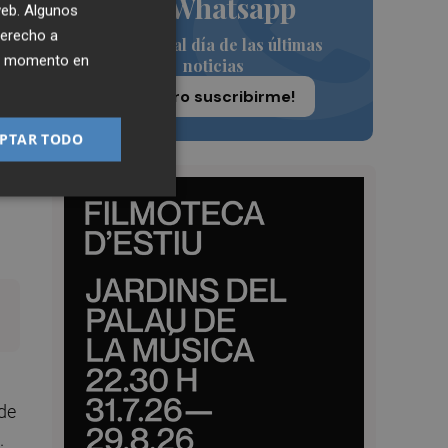
de Whatsapp
 web. Algunos
derecho a
Siempre al día de las últimas
ier momento en
noticias
¡Quiero suscribirme!
PTAR TODO
dos
de
.