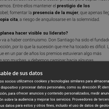
ternos. Entre ellos mantener el
prestigio de los
obel; fomentar la
presencia de la mujer
, que apenas lle
opia cita
, a riesgo de anquilosarse en la solemnidad.
planea hacer visible su liderato?
o va a haber continuismo. Don Santiago ha sido el fundado
ción, por lo que la sucesión que me ha tocado es difícil. 
que en un par de años los premios estuvieran algo más
ue son muchas, y debemos caminar hacia algunas
able de sus datos
os socios utilizamos cookies y tecnologías similares para almacena
dispositivo y procesar datos personales, como su dirección IP, iden
os jurados?
ción, para ofrecer anuncios y contenido personalizados, medir anun
la Fundación para decidir qué personas deben venir como
n sobre la audiencia y mejorar los servicios.
Proveedores de tercer
sta ahora. Seguiremos teniendo la presencia de los Nobel,
s datos para estos y otros fines, incluido el uso de datos de geolo