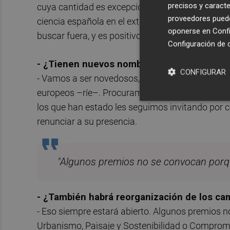
precisos y caracte
cuya cantidad es excepcional, pero queremos que
proveedores pueden
ciencia española en el extranjero. Los premiados 
oponerse en
Confi
buscar fuera, y es positivo traer a un alemán o 
Configuración de 
- ¿Tienen nuevos nombres cerrados para 
CONFIGURAR
- Vamos a ser novedosos, habrá cuatro premios 
europeos –ríe–. Procuramos buscarlos recientes 
los que han estado les seguimos invitando por c
renunciar a su presencia.
"Algunos premios no se convocan porq
- ¿También habrá reorganización de los c
- Eso siempre estará abierto. Algunos premios n
Urbanismo, Paisaje y Sostenibilidad o Comprom