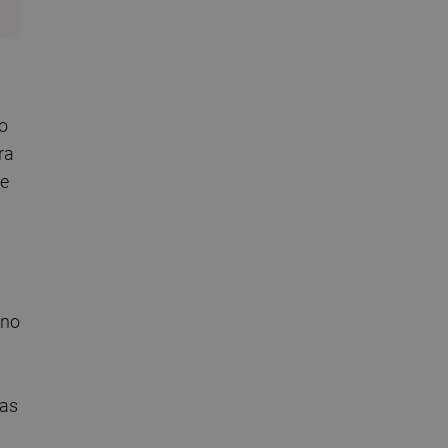
do
ra
me
 no
las