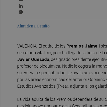
LinkedIn
Messenger
Almudena Ortuño
VALENCIA. El padre de los
Premios Jaime I
sie
secretario vitalicio, pero ha llegado la hora de 
Javier Quesada
, designado presidente ejecuti
profesor de bioquímica. Nadie le cogerá la mano
su entera responsabilidad. Le avala su experienc
por las áreas económicas del anterior Gobierno 
Estudios Avanzados (Fvea), adjunta a los galar
La vida adulta de los Premios dependerá de su c
a exigir apoyo por parte de la Generalitat y a m