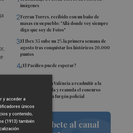
imágenes
ga
2
Ferran Torres, recibido con un baño de
masas en su pueblo: "Allá donde voy siempre
digo que soy de Foios"
3
El Ibex 35 sube un 2% la primera semana de
agosto tras conquistar los históricos 20.000
r,
puntos
Le
4
¿El Pacífico puede esperar?
5
El TARC obliga a València a readmitir a la
empresa excluida y reanuda el concurso
para comprar un furgón policial
r y acceder a
tificadores únicos
cios y contenido,
os (1913)
también
Suscríbete al canal
calización