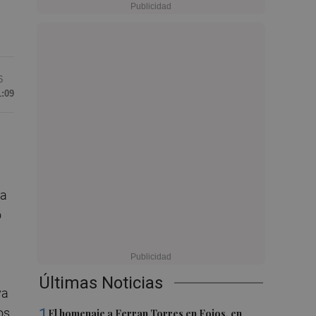
6
1:09
 a
o
Últimas Noticias
va
1
os
El homenaje a Ferran Torres en Foios, en