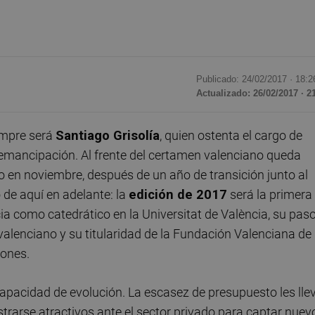
Publicado: 24/02/2017 ·
18:2
Actualizado: 26/02/2017 · 2
mpre será
Santiago Grisolía
, quien ostenta el cargo de
la emancipación. Al frente del certamen valenciano queda
vo en noviembre, después de un año de transición junto al
 de aquí en adelante: la
edición de 2017
será la primera
ia como catedrático en la Universitat de València, su pas
valenciano y su titularidad de la Fundación Valenciana de
dones.
apacidad de evolución. La escasez de presupuesto les lle
ostrarse atractivos ante el sector privado para captar nuev