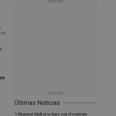
2
7:10
es
los
Últimas Noticias
1
Hispasat (Indra) se hace con el contrato