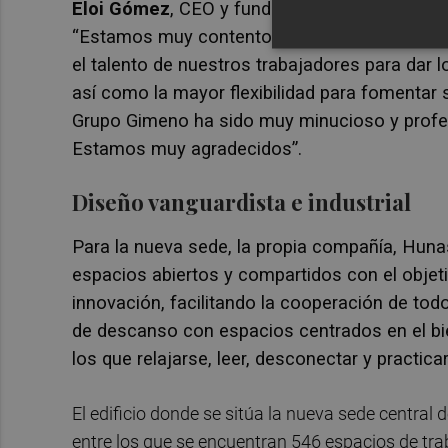
Eloi Gómez
, CEO y fundador de Jeff,
se mues
“Estamos muy contentos de poder reunir al eq
el talento de nuestros trabajadores para dar
así como la mayor flexibilidad para fomentar s
Grupo Gimeno ha sido muy minucioso y profesi
Estamos muy agradecidos”.
Diseño vanguardista e industrial
Para la nueva sede, la propia compañía, Huna
espacios abiertos y compartidos con el objetiv
innovación, facilitando la cooperación de tod
de descanso con espacios centrados en el bien
los que relajarse, leer, desconectar y practica
El edificio donde se sitúa la nueva sede centra
entre los que se encuentran 546 espacios de trab