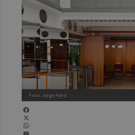
Foto: Jorge Peiró
Facebook
X
WhatsApp
Email