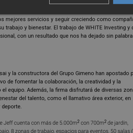
tra entusiasmado con este nuevo hito de la compañía
uipo Jeff en un único espacio que, sin duda, fomenta
 los mejores servicios y seguir creciendo como compañí
u trabajo y bienestar. El trabajo de WHITE Investing y 
onal, con un resultado que nos ha dejado sin palabra
sai y la constructora del Grupo Gimeno han apostado 
o de fomentar la colaboración, la creatividad y la
o el equipo. Además, la firma disfrutará de diversas zo
estar del talento, como el llamativo área exterior, en
r deporte.
2
2
l de Jeff cuenta con más de 5.000m
con 700m
de jardín,
ajo, 8 zonas de trabajo, espacios para eventos, 50 salas 