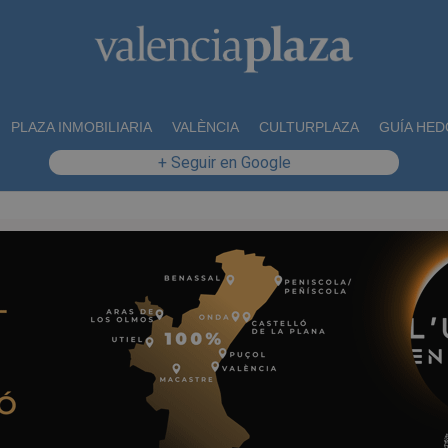
PLAZA INMOBILIARIA
VALÈNCIA
CULTURPLAZA
GUÍA HED
+ Seguir en Google