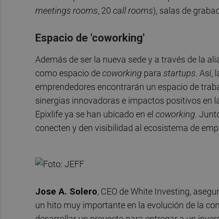
meetings
rooms
, 20
call
rooms
), salas de graba
Espacio de 'coworking'
Además de ser la nueva sede y a través de la al
como espacio de
coworking
para
startups
. Así,
emprendedores encontrarán un espacio de trabajo
sinergias innovadoras e impactos positivos en l
Epixlife ya se han ubicado en el
coworking
. Junt
conecten y den visibilidad al ecosistema de em
Jose A. Solero
, CEO de White Investing, aseg
un hito muy importante en la evolución de la c
desarrollar un proyecto para entregar a un inver