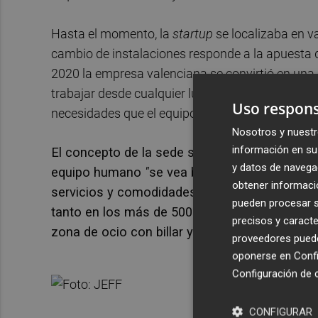
Hasta el momento, la
startup
se localizaba en va
cambio de instalaciones responde a la apuesta de 
2020 la empresa valenciana se convirtió en una
trabajar desde cualquier lugar incluido su propia
Uso respons
necesidades que el equipo pueda tener, aseguran
Nosotros y nuestr
información en su 
El concepto de la sede se basa en la visión d
y datos de navega
equipo humano
"
se vea bien, se sienta bien y 
obtener informació
servicios y comodidades para que los emple
pueden procesar su
tanto en los más de 500 puestos de trabajo y
precisos y caracte
zona de ocio con billar y videojuegos, canc
proveedores pueden
oponerse en
Confi
Configuración de 
CONFIGURAR