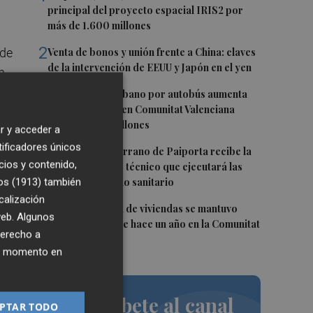
principal del proyecto espacial IRIS2 por
más de 1.600 millones
2
 de
Venta de bonos y unión frente a China: claves
de la intervención de EEUU y Japón en el yen
n
3
El transporte urbano por autobús aumenta
un 1,9% en junio en Comunitat Valenciana
hasta los 17,4 millones
r y acceder a
tificadores únicos
4
El CEIP Rosa Serrano de Paiporta recibe la
cios y contenido,
visita del equipo técnico que ejecutará las
s,
os (1913)
también
obras del forjado sanitario
,
calización
5
La compraventa de viviendas se mantuvo
 web. Algunos
igual en junio que hace un año en la Comunitat
derecho a
Valenciana
ier momento en
Suscríbete al canal
PTAR TODO