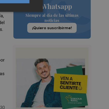
:
de Whatsapp
rá
Siempre al día de las últimas
a,
noticias
del
¡Quiero suscribirme!
s.
por
nas
(30