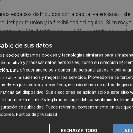
rios espacios distribuidos por la capital valenciana. Este
Jeff por la unión y la flexibilidad del equipo. Si en mayo
 empresa 100% flexible, con Jeff HQ, los empleados podrá
 oficina. Así es como Jeff se adapta y satisface las
able de sus datos
do libertad y confianza en su desarrollo profesional.
os socios utilizamos cookies y tecnologías similares para almacena
dispositivo y procesar datos personales, como su dirección IP, iden
e Jeff de crear
#TheGoodGoodLife
, de modo que su
ción, para ofrecer anuncios y contenido personalizados, medir anun
viva bien". La oficina cuenta con todas las instalacione
n sobre la audiencia y mejorar los servicios.
Proveedores de tercer
ados sigan innovando y empoderando a emprendedores
s datos para estos y otros fines, incluido el uso de datos de geolo
 50 salas, como en los espacios de relax, que incluyen
rísticas del dispositivo. Sus elecciones se aplican solo a este sitio
ha de baloncesto y rocódromo.
 basarse en el interés legítimo en lugar del consentimiento; tiene 
guración de publicidad
. Puede retirar su consentimiento en cualqu
cookies
.
Política de privacidad
RECHAZAR TODO
ACE