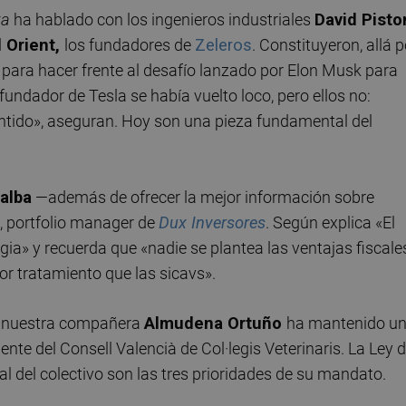
za
ha hablado con los ingenieros industriales
David Pisto
l Orient,
los fundadores de
Zeleros
. Constituyeron, allá p
 para hacer frente al desafío lanzado por Elon Musk para
fundador de Tesla se había vuelto loco, pero ellos no:
ntido», aseguran. Hoy son una pieza fundamental del
ralba
—además de ofrecer la mejor información sobre
, portfolio manager de
Dux Inversores
. Según explica «El
a» y recuerda que «nadie se plantea las ventajas fiscale
or tratamiento que las sicavs».
s, nuestra compañera
Almudena Ortuño
ha mantenido u
dente del Consell Valencià de Col·legis Veterinaris. La Ley d
al del colectivo son las tres prioridades de su mandato.