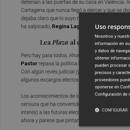
detenían a las puertas de su casa en València. 
Cartagena que nunca llegó a ejercer y que se di
dejaba claro que lo suyo no era pasar privacione
Uso respons
ha salpicado,
Regina Laguna
repasa una trayec
Nosotros y nuestr
Lea
Plaza
al completo en su d
información en su 
y datos de navega
Pero hay para todos. Ahora que la consellera d
obtener informació
Pastor
repasa la política laboral que llevó a ca
pueden procesar su
Con algún revés judicial (y también sentencias a
precisos y caracte
algunos excargos electos del PSPV venidos a m
proveedores pueden
oponerse en
Confi
Configuración de 
Los acontecimientos de los últimos días (senten
censura que ha convertido a
Pedro Sánchez
en
CONFIGURAR
interés) a las futuras elecciones autonómicas.
A
ahora y parece que pintan bien para el gobierno 