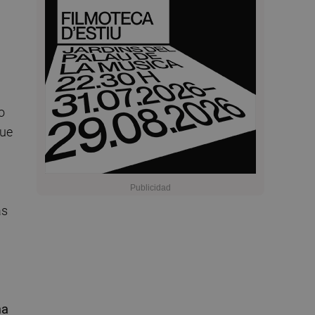
o
que
ás
na