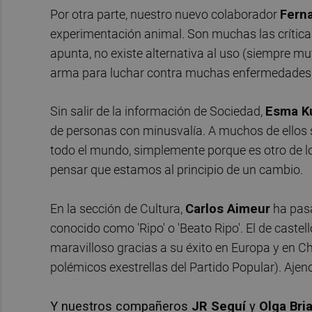
Por otra parte, nuestro nuevo colaborador
Fern
experimentación animal. Son muchas las críti
apunta, no existe alternativa al uso (siempre m
arma para luchar contra muchas enfermedades 
Sin salir de la información de Sociedad,
Esma K
de personas con minusvalía. A muchos de ellos se
todo el mundo, simplemente porque es otro de lo
pensar que estamos al principio de un cambio.
En la sección de Cultura,
Carlos Aimeur
ha pasa
conocido como 'Ripo' o 'Beato Ripo'. El de caste
maravilloso gracias a su éxito en Europa y en Ch
polémicos exestrellas del Partido Popular). Ajeno
Y nuestros compañeros
JR Seguí
y
Olga Bri