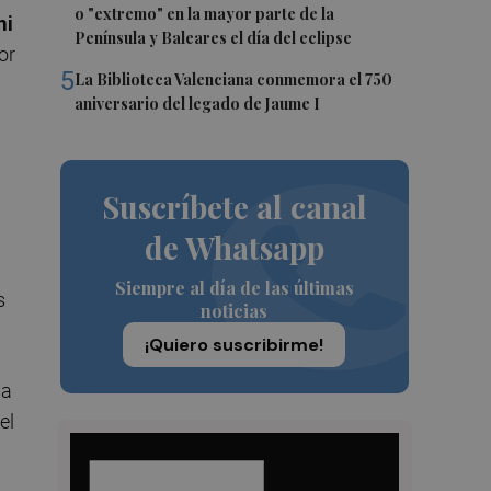
o "extremo" en la mayor parte de la
ni
Península y Baleares el día del eclipse
or
5
La Biblioteca Valenciana conmemora el 750
aniversario del legado de Jaume I
Suscríbete al canal
de Whatsapp
Siempre al día de las últimas
s
noticias
¡Quiero suscribirme!
na
el