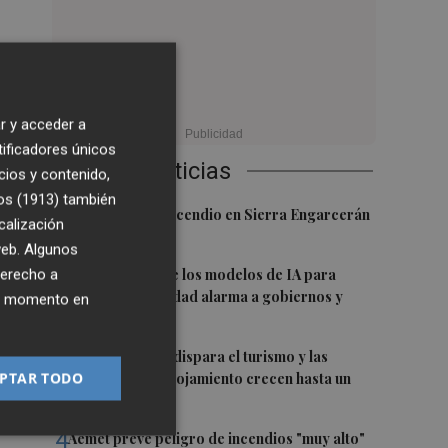
 le
r y acceder a
tificadores únicos
Últimas Noticias
cios y contenido,
os (1913)
también
1
Controlado el incendio en Sierra Engarcerán
calización
(Castellón)
 web. Algunos
2
La capacidad de los modelos de IA para
derecho a
burlar la seguridad alarma a gobiernos y
ier momento en
empresas
3
El eclipse solar dispara el turismo y las
PTAR TODO
búsquedas de alojamiento crecen hasta un
a
500%
4
Aemet prevé peligro de incendios "muy alto"