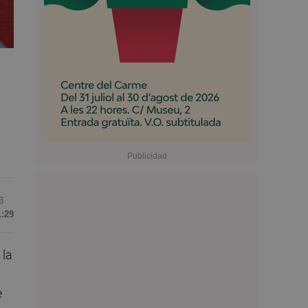
3
1:29
 la
e