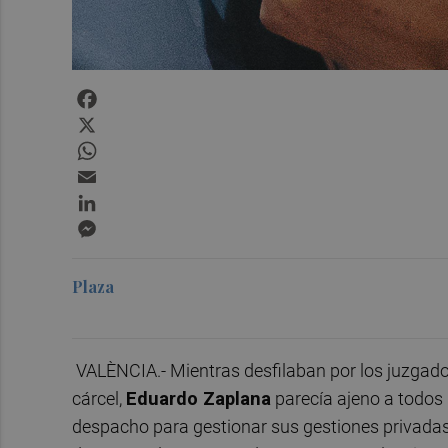
Facebook
X
WhatsApp
Email
LinkedIn
Messenger
Plaza
VALÈNCIA.- Mientras desfilaban por los juzgados
cárcel,
Eduardo Zaplana
parecía ajeno a todos
despacho para gestionar sus gestiones privadas.