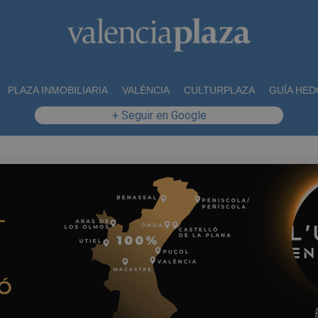
PLAZA INMOBILIARIA
VALÈNCIA
CULTURPLAZA
GUÍA HED
+ Seguir en Google