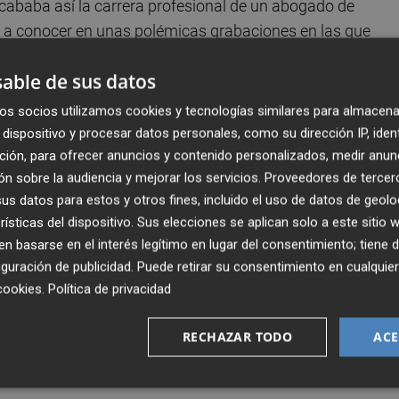
Acababa así la carrera profesional de un abogado de
o a conocer en unas polémicas grabaciones en las que
s. Ahora, cuando la investigación del Caso Gürtel también
able de sus datos
toria tan dilatada como llena de puntos negros.
os socios utilizamos cookies y tecnologías similares para almacena
ispositivo
o
con nuestra app
iOS
Android
dispositivo y procesar datos personales, como su dirección IP, iden
ción, para ofrecer anuncios y contenido personalizados, medir anun
e Sanidad ha ascendido a ministra del ramo,
Estefanía
n sobre la audiencia y mejorar los servicios.
Proveedores de tercer
bo
Carmen Montón
desde su despacho en Micer Mascó.
s datos para estos y otros fines, incluido el uso de datos de geolo
 su favor), Montón ha sido lo mejor que le ha pasado a
rísticas del dispositivo. Sus elecciones se aplican solo a este sitio
enos.
 basarse en el interés legítimo en lugar del consentimiento; tiene 
guración de publicidad
. Puede retirar su consentimiento en cualqu
cookies
.
Política de privacidad
cia del Caso Gürtel detención de Zaplana y la moción de
 presidente del Gobierno) ha añadido incertidumbres (e
RECHAZAR TODO
ACE
dolfo López
analiza lo que han dicho las encuestas hast
del Botànic.