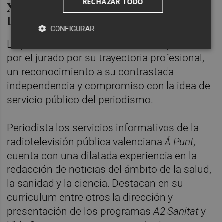
RECHAZAR TODO
Xelo Gimeno, Premio a una
trayectoria
CONFIGURAR
La periodista Xelo Gimeno ha sido premiada
por el jurado por su trayectoria profesional,
un reconocimiento a su contrastada
independencia y compromiso con la idea de
servicio público del periodismo.
Periodista los servicios informativos de la
radiotelevisión pública valenciana
Á Punt
,
cuenta con una dilatada experiencia en la
redacción de noticias del ámbito de la salud,
la sanidad y la ciencia. Destacan en su
currículum entre otros la dirección y
presentación de los programas
A2 Sanitat
y