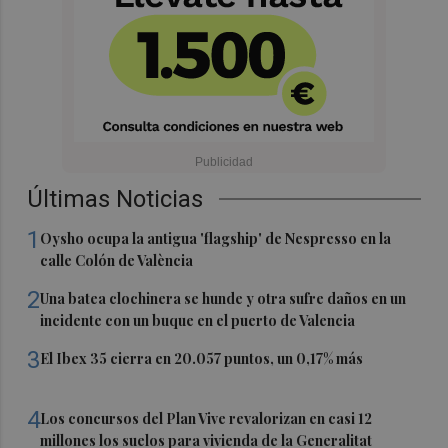
Últimas Noticias
1
Oysho ocupa la antigua 'flagship' de Nespresso en la
calle Colón de València
2
Una batea clochinera se hunde y otra sufre daños en un
incidente con un buque en el puerto de Valencia
3
El Ibex 35 cierra en 20.057 puntos, un 0,17% más
4
Los concursos del Plan Vive revalorizan en casi 12
millones los suelos para vivienda de la Generalitat