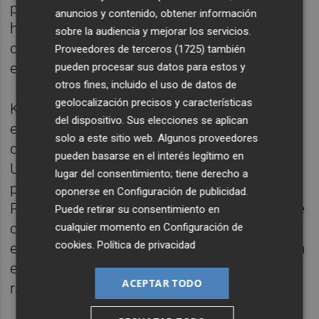
propia, el rigor en el tratamiento de los
anuncios y contenido, obtener información
hechos, la independencia, la originalidad y la
sobre la audiencia y mejorar los servicios.
contribución del trabajo en el periodismo y
Proveedores de terceros (1725)
también
en la sociedad.
pueden procesar sus datos para estos y
otros fines, incluido el uso de datos de
geolocalización precisos y características
Kristin Suleng es una periodista valenciana
del dispositivo. Sus elecciones se aplican
especializada en información y divulgación
solo a este sitio web. Algunos proveedores
científica. Licenciada en Periodismo por la
pueden basarse en el interés legítimo en
Universitat de València, es directora del
lugar del consentimiento; tiene derecho a
programa radiofónico
Samarucdigital
de À
oponerse en
Configuración de publicidad
.
Punt y es colaboradora habitual en temas de
Puede retirar su consentimiento en
ciencia, tecnología, salud y medio ambiente
cualquier momento en
Configuración de
cookies
.
Política de privacidad
en el diario
El País y
la revista
Plaza
.
También
es colaboradora habitual del programa
ACEPTAR TODO
radiofónico
Al Ras
(À Punt).