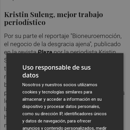
Kristin Suleng, mejor trabajo
periodístico
Por su parte el reportaje "Bioneuroemoción,
el negocio de la desgracia ajena"
,
publicado
en la revista
Plaza
por la periodista Kristin
Suleng se ha alzado con el Premio al mejor
Uso responsable de sus
trabajo periodístico. Se trata de un amplio
datos
reportaje de investigación sobre la
bioneuroemoción, una pseudoterapia que
Nosotros y nuestros socios utilizamos
cookies y tecnologías similares para
parte de la premisa de que son los pacientes
almacenar y acceder a información en su
los que crean sus propias enfermedades. En
dispositivo y procesar datos personales,
la selección del trabajo premiado el jurado
como su dirección IP, identificadores únicos
ha valorado el interés informativo, la calidad
y datos de navegación, para ofrecer
narrativa de la historia, la investigación
anuncios y contenido personalizados, medir