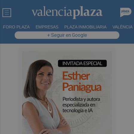
FORO PLAZA
EMPRESAS
PLAZA INMOBILIARIA
VALÈNCIA
+ Seguir en Google