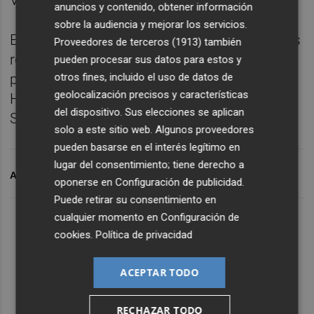
Valenciana.
anuncios y contenido, obtener información
sobre la audiencia y mejorar los servicios.
El juez concluía que los hechos investigados
Proveedores de terceros (1913)
también
revestían "carácter de delito" y les procesaba
pueden procesar sus datos para estos y
otros fines, incluido el uso de datos de
por falsedad documental y delitos contra la
geolocalización precisos y características
Hacienda Pública y contra la Seguridad
del dispositivo. Sus elecciones se aplican
Social.
solo a este sitio web. Algunos proveedores
pueden basarse en el interés legítimo en
lugar del consentimiento; tiene derecho a
ARCHIVADO EN
CEC
oponerse en
Configuración de publicidad
.
Puede retirar su consentimiento en
cualquier momento en
Configuración de
cookies
.
Política de privacidad
ACEPTAR TODO
RECHAZAR TODO