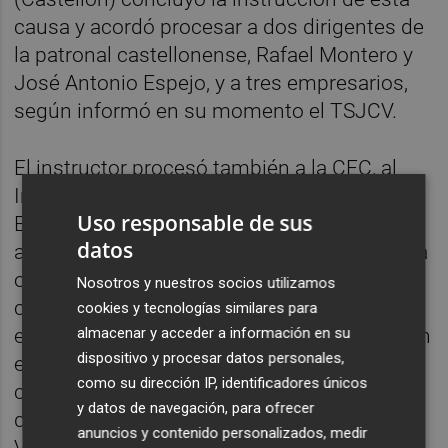
causa y acordó procesar a dos dirigentes de
la patronal castellonense, Rafael Montero y
José Antonio Espejo, y a tres empresarios,
según informó en su momento el TSJCV.
El instructor procesó también a la CEC, al
Instituto de Fomento y Formación
Uso responsable de sus
Empresarial de Castellón, dependiente de la
datos
anterior, a la patronal autonómica Cierval, y a
otras cuatro mercantiles --academias y
Nosotros y nuestros socios utilizamos
centros de formación-- que supuestamente
cookies y tecnologías similares para
almacenar y acceder a información en su
emitieron las facturas falsas que permitieron
dispositivo y procesar datos personales,
el desvío de 1,8 millones de euros
como su dirección IP, identificadores únicos
concedidos a la CEC por Cierval de los 12
y datos de navegación, para ofrecer
que recibió ésta última de la Generalitat
anuncios y contenido personalizados, medir